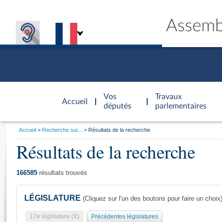
Assemb
Accèder à
la page
Vos
Travaux
Accueil
d'accueil
députés
parlementaires
Vous
Accueil
Recherche sur...
Résultats de la recherche
êtes
Résultats de la recherche
Général
ici
CONNEX
TRAVA
CONNA
DÉC
:
166585
résultats trouvés
LÉGISLATURE
(Cliquez sur l'un des boutons pour faire un choix
17e législature (X)
Précédentes législatures