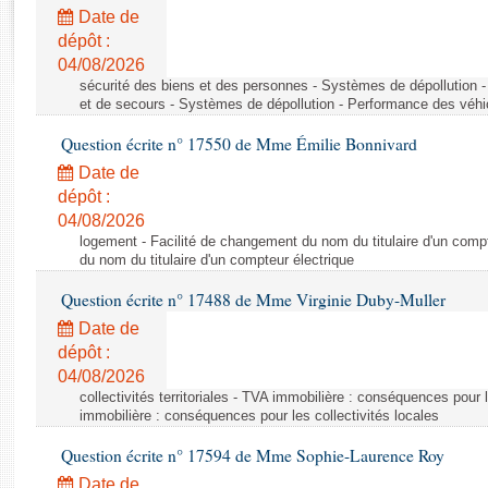
Rapports d'enquête
Date de
Rapports législatifs
dépôt :
Rapports sur l'application des lois
04/08/2026
Baromètre de l’application des lois
sécurité des biens et des personnes - Systèmes de dépollution 
et de secours - Systèmes de dépollution - Performance des véhi
Question écrite n° 17550 de Mme Émilie Bonnivard
Dossiers législatifs
Date de
Budget et sécurité sociale
dépôt :
Questions écrites et orales
04/08/2026
Comptes rendus des débats
logement - Facilité de changement du nom du titulaire d'un compt
du nom du titulaire d'un compteur électrique
Question écrite n° 17488 de Mme Virginie Duby-Muller
Date de
dépôt :
04/08/2026
collectivités territoriales - TVA immobilière : conséquences pour 
immobilière : conséquences pour les collectivités locales
Question écrite n° 17594 de Mme Sophie-Laurence Roy
Date de