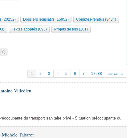
s (20252)
Dossiers législatifs (15952)
Comptes-rendus (3434)
03)
Textes adoptés (693)
Projets de lois (101)
 (X)
1
2
3
4
5
6
7
17988
suivant »
ntoine Villedieu
préoccupante du transport sanitaire privé - Situation préoccupante du
 Michèle Tabarot