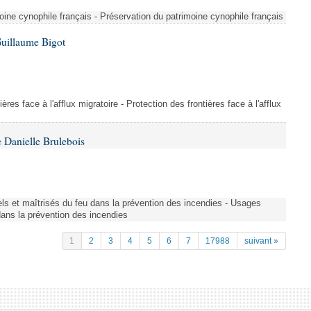
ine cynophile français - Préservation du patrimoine cynophile français
Guillaume Bigot
ères face à l'afflux migratoire - Protection des frontières face à l'afflux
 Danielle Brulebois
nels et maîtrisés du feu dans la prévention des incendies - Usages
 dans la prévention des incendies
1
2
3
4
5
6
7
17988
suivant »