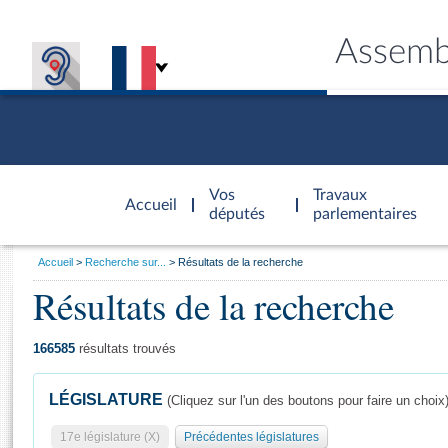
Assemb
Accèder à
la page
Vos
Travaux
Accueil
d'accueil
députés
parlementaires
Vous
Accueil
Recherche sur...
Résultats de la recherche
êtes
Résultats de la recherche
Général
ici
CONNEX
TRAVA
CONNA
DÉC
:
166585
résultats trouvés
LÉGISLATURE
(Cliquez sur l'un des boutons pour faire un choix
17e législature (X)
Précédentes législatures