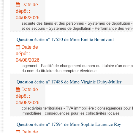
Rapports d'enquête
Date de
Rapports législatifs
dépôt :
Rapports sur l'application des lois
04/08/2026
Baromètre de l’application des lois
sécurité des biens et des personnes - Systèmes de dépollution 
et de secours - Systèmes de dépollution - Performance des véhi
Question écrite n° 17550 de Mme Émilie Bonnivard
Dossiers législatifs
Date de
Budget et sécurité sociale
dépôt :
Questions écrites et orales
04/08/2026
Comptes rendus des débats
logement - Facilité de changement du nom du titulaire d'un compt
du nom du titulaire d'un compteur électrique
Question écrite n° 17488 de Mme Virginie Duby-Muller
Date de
dépôt :
04/08/2026
collectivités territoriales - TVA immobilière : conséquences pour 
immobilière : conséquences pour les collectivités locales
Question écrite n° 17594 de Mme Sophie-Laurence Roy
Date de