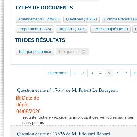
S'id
Présidence
Séance publique
Rôle et pouvoirs de l'Assemblée
Visiter l'Assemblée
TYPES DE DOCUMENTS
Fiches « Connaissance de l’Assemblée »
577 députés
Commissions et autres organes
Visite virtuelle du palais Bourbon
Amendements (122906)
Questions (20252)
Comptes-rendus (3
Organisation de l'Assemblée
Groupes politiques
Europe et International
Assister à une séance
Mot
Propositions (2245)
Rapports (1003)
Textes adoptés (693)
P
Présidence
Conférence des Présidents
Bureau
Collège des Ques
Élections législatives
Contrôle et évaluation
Accès des chercheurs à l’Assemblée
TRI DES RÉSULTATS
Congrès
Les évènements
S'inscrire
Trier par pertinence
Trier par date (X)
Pétitions
Statistiques et chiffres clés
Transparence et déontologie
Vous n'ave
Patrimoine
E
Documents de référence
« précedent
1
2
3
4
5
6
7
8
La Bibliothèque
( Constitution | Règlement de l'Assemblée ... )
Documents parlementaires
Les archives
Question écrite n° 17614 de M. Robert Le Bourgeois
Projets de loi
Contacts et plan d'accès
Date de
Propositions de loi
Histoire
Photos libres de droit
dépôt :
Amendements
Juniors
04/08/2026
Textes adoptés
sécurité routière - Accidents impliquant des véhicules sans perm
Anciennes législatures
sans permis
Liens vers les sites publics
Rapports d'information
Question écrite n° 17526 de M. Édouard Bénard