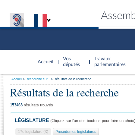
Assemb
Accèder à
la page
Vos
Travaux
Accueil
d'accueil
députés
parlementaires
Vous
Accueil
Recherche sur...
Résultats de la recherche
êtes
Résultats de la recherche
Général
ici
CONNEX
TRAVA
CONNA
DÉC
:
153463
résultats trouvés
LÉGISLATURE
(Cliquez sur l'un des boutons pour faire un choix
17e législature (X)
Précédentes législatures