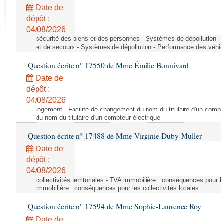
Rapports d'enquête
Date de
Rapports législatifs
dépôt :
Rapports sur l'application des lois
04/08/2026
Baromètre de l’application des lois
sécurité des biens et des personnes - Systèmes de dépollution 
et de secours - Systèmes de dépollution - Performance des véhi
Question écrite n° 17550 de Mme Émilie Bonnivard
Dossiers législatifs
Date de
Budget et sécurité sociale
dépôt :
Questions écrites et orales
04/08/2026
Comptes rendus des débats
logement - Facilité de changement du nom du titulaire d'un compt
du nom du titulaire d'un compteur électrique
Question écrite n° 17488 de Mme Virginie Duby-Muller
Date de
dépôt :
04/08/2026
collectivités territoriales - TVA immobilière : conséquences pour 
immobilière : conséquences pour les collectivités locales
Question écrite n° 17594 de Mme Sophie-Laurence Roy
Date de