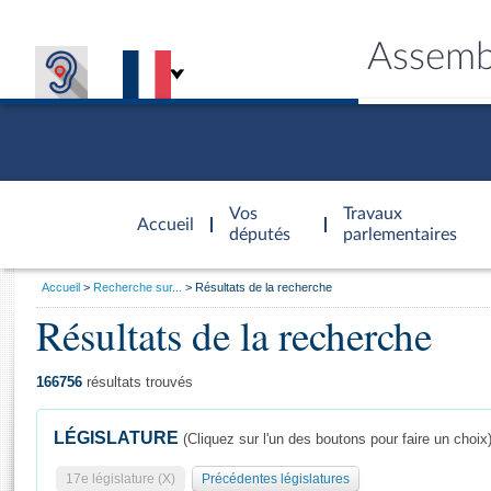
Assemb
Accèder à
la page
Vos
Travaux
Accueil
d'accueil
députés
parlementaires
Vous
Accueil
Recherche sur...
Résultats de la recherche
êtes
Résultats de la recherche
Général
ici
CONNEX
TRAVA
CONNA
DÉC
:
166756
résultats trouvés
LÉGISLATURE
(Cliquez sur l'un des boutons pour faire un choix
17e législature (X)
Précédentes législatures