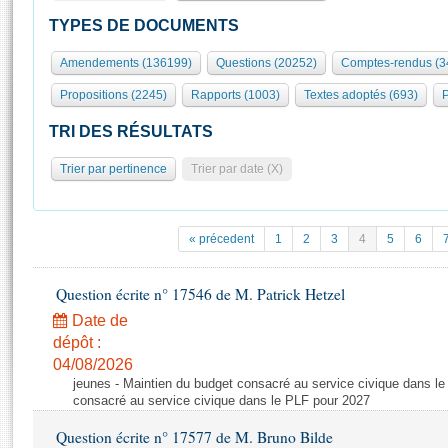
S'id
Présidence
Séance publique
Rôle et pouvoirs de l'Assemblée
Visiter l'Assemblée
TYPES DE DOCUMENTS
Fiches « Connaissance de l’Assemblée »
577 députés
Commissions et autres organes
Visite virtuelle du palais Bourbon
Amendements (136199)
Questions (20252)
Comptes-rendus (3
Organisation de l'Assemblée
Groupes politiques
Europe et International
Assister à une séance
Mot
Propositions (2245)
Rapports (1003)
Textes adoptés (693)
P
Présidence
Conférence des Présidents
Bureau
Collège des Ques
Élections législatives
Contrôle et évaluation
Accès des chercheurs à l’Assemblée
TRI DES RÉSULTATS
Congrès
Les évènements
S'inscrire
Trier par pertinence
Trier par date (X)
Pétitions
Statistiques et chiffres clés
Transparence et déontologie
Vous n'ave
Patrimoine
E
Documents de référence
« précedent
1
2
3
4
5
6
La Bibliothèque
( Constitution | Règlement de l'Assemblée ... )
Documents parlementaires
Les archives
Question écrite n° 17546 de M. Patrick Hetzel
Projets de loi
Contacts et plan d'accès
Date de
Propositions de loi
Histoire
Photos libres de droit
dépôt :
Amendements
Juniors
04/08/2026
Textes adoptés
jeunes - Maintien du budget consacré au service civique dans le
Anciennes législatures
consacré au service civique dans le PLF pour 2027
Liens vers les sites publics
Rapports d'information
Question écrite n° 17577 de M. Bruno Bilde