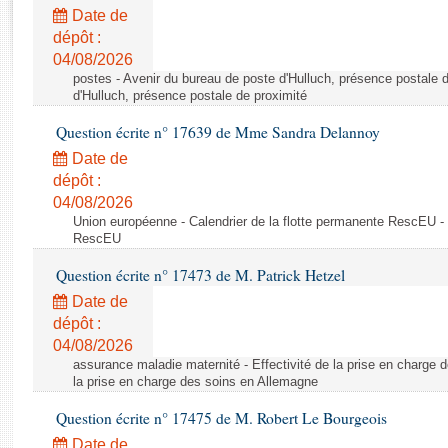
Rapports d'enquête
Date de
Rapports législatifs
dépôt :
Rapports sur l'application des lois
04/08/2026
Baromètre de l’application des lois
postes - Avenir du bureau de poste d'Hulluch, présence postale d
d'Hulluch, présence postale de proximité
Question écrite n° 17639 de Mme Sandra Delannoy
Dossiers législatifs
Date de
Budget et sécurité sociale
dépôt :
Questions écrites et orales
04/08/2026
Comptes rendus des débats
Union européenne - Calendrier de la flotte permanente RescEU - 
RescEU
Question écrite n° 17473 de M. Patrick Hetzel
Date de
dépôt :
04/08/2026
assurance maladie maternité - Effectivité de la prise en charge d
la prise en charge des soins en Allemagne
Question écrite n° 17475 de M. Robert Le Bourgeois
Date de