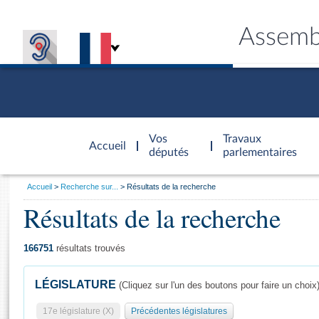
Assemb
Accèder à
la page
Vos
Travaux
Accueil
d'accueil
députés
parlementaires
Vous
Accueil
Recherche sur...
Résultats de la recherche
êtes
Résultats de la recherche
Général
ici
CONNEX
TRAVA
CONNA
DÉC
:
166751
résultats trouvés
LÉGISLATURE
(Cliquez sur l'un des boutons pour faire un choix
17e législature (X)
Précédentes législatures