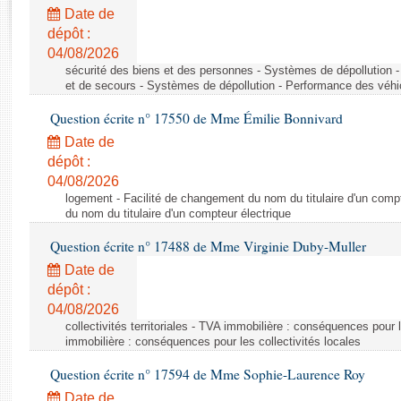
Rapports d'enquête
Date de
Rapports législatifs
dépôt :
Rapports sur l'application des lois
04/08/2026
Baromètre de l’application des lois
sécurité des biens et des personnes - Systèmes de dépollution 
et de secours - Systèmes de dépollution - Performance des véhi
Question écrite n° 17550 de Mme Émilie Bonnivard
Dossiers législatifs
Date de
Budget et sécurité sociale
dépôt :
Questions écrites et orales
04/08/2026
Comptes rendus des débats
logement - Facilité de changement du nom du titulaire d'un compt
du nom du titulaire d'un compteur électrique
Question écrite n° 17488 de Mme Virginie Duby-Muller
Date de
dépôt :
04/08/2026
collectivités territoriales - TVA immobilière : conséquences pour 
immobilière : conséquences pour les collectivités locales
Question écrite n° 17594 de Mme Sophie-Laurence Roy
Date de