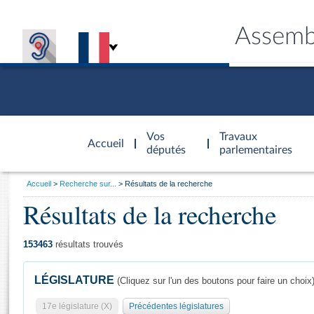
Assemb
Accèder à
la page
Vos
Travaux
Accueil
d'accueil
députés
parlementaires
Vous
Accueil
Recherche sur...
Résultats de la recherche
êtes
Résultats de la recherche
Général
ici
CONNEX
TRAVA
CONNA
DÉC
:
153463
résultats trouvés
LÉGISLATURE
(Cliquez sur l'un des boutons pour faire un choix
17e législature (X)
Précédentes législatures