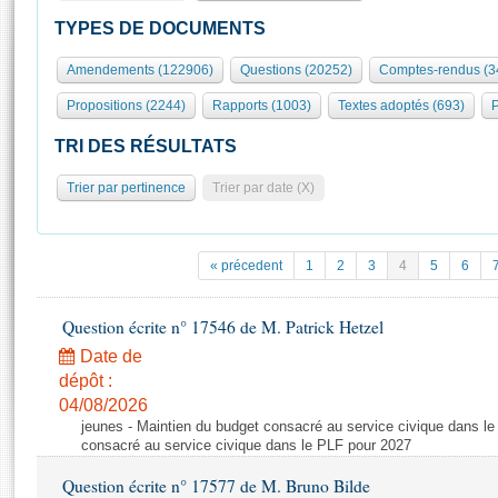
S'id
Présidence
Séance publique
Rôle et pouvoirs de l'Assemblée
Visiter l'Assemblée
TYPES DE DOCUMENTS
Fiches « Connaissance de l’Assemblée »
577 députés
Commissions et autres organes
Visite virtuelle du palais Bourbon
Amendements (122906)
Questions (20252)
Comptes-rendus (3
Organisation de l'Assemblée
Groupes politiques
Europe et International
Assister à une séance
Mot
Propositions (2244)
Rapports (1003)
Textes adoptés (693)
P
Présidence
Conférence des Présidents
Bureau
Collège des Ques
Élections législatives
Contrôle et évaluation
Accès des chercheurs à l’Assemblée
TRI DES RÉSULTATS
Congrès
Les évènements
S'inscrire
Trier par pertinence
Trier par date (X)
Pétitions
Statistiques et chiffres clés
Transparence et déontologie
Vous n'ave
Patrimoine
E
Documents de référence
« précedent
1
2
3
4
5
6
La Bibliothèque
( Constitution | Règlement de l'Assemblée ... )
Documents parlementaires
Les archives
Question écrite n° 17546 de M. Patrick Hetzel
Projets de loi
Contacts et plan d'accès
Date de
Propositions de loi
Histoire
Photos libres de droit
dépôt :
Amendements
Juniors
04/08/2026
Textes adoptés
jeunes - Maintien du budget consacré au service civique dans le
Anciennes législatures
consacré au service civique dans le PLF pour 2027
Liens vers les sites publics
Rapports d'information
Question écrite n° 17577 de M. Bruno Bilde