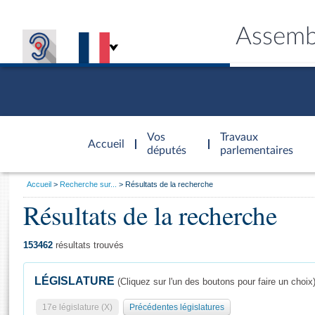
Assemb
Accèder à
la page
Vos
Travaux
Accueil
d'accueil
députés
parlementaires
Vous
Accueil
Recherche sur...
Résultats de la recherche
êtes
Résultats de la recherche
Général
ici
CONNEX
TRAVA
CONNA
DÉC
:
153462
résultats trouvés
LÉGISLATURE
(Cliquez sur l'un des boutons pour faire un choix
17e législature (X)
Précédentes législatures