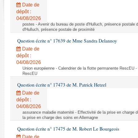
Rapports d'enquête
Date de
Rapports législatifs
dépôt :
Rapports sur l'application des lois
04/08/2026
Baromètre de l’application des lois
postes - Avenir du bureau de poste d'Hulluch, présence postale d
d'Hulluch, présence postale de proximité
Question écrite n° 17639 de Mme Sandra Delannoy
Dossiers législatifs
Date de
Budget et sécurité sociale
dépôt :
Questions écrites et orales
04/08/2026
Comptes rendus des débats
Union européenne - Calendrier de la flotte permanente RescEU - 
RescEU
Question écrite n° 17473 de M. Patrick Hetzel
Date de
dépôt :
04/08/2026
assurance maladie maternité - Effectivité de la prise en charge d
la prise en charge des soins en Allemagne
Question écrite n° 17475 de M. Robert Le Bourgeois
Date de