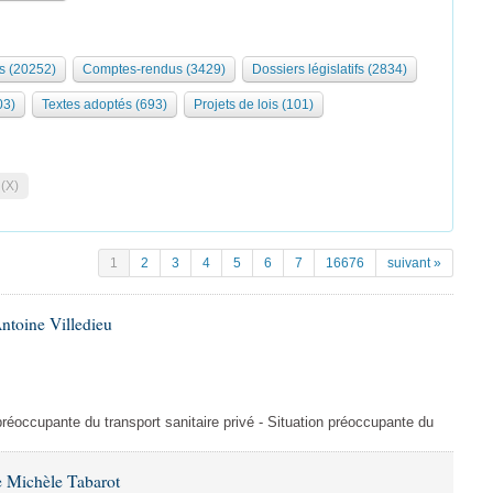
s (20252)
Comptes-rendus (3429)
Dossiers législatifs (2834)
03)
Textes adoptés (693)
Projets de lois (101)
 (X)
1
2
3
4
5
6
7
16676
suivant »
ntoine Villedieu
préoccupante du transport sanitaire privé - Situation préoccupante du
 Michèle Tabarot