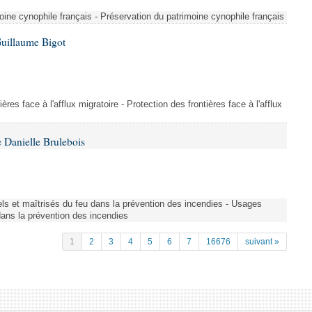
ine cynophile français - Préservation du patrimoine cynophile français
Guillaume Bigot
ères face à l'afflux migratoire - Protection des frontières face à l'afflux
 Danielle Brulebois
nels et maîtrisés du feu dans la prévention des incendies - Usages
 dans la prévention des incendies
1
2
3
4
5
6
7
16676
suivant »