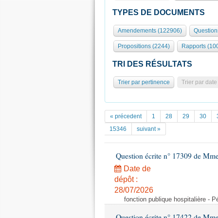
TYPES DE DOCUMENTS
Amendements (122906)
Question
Propositions (2244)
Rapports (10
TRI DES RÉSULTATS
Trier par pertinence
Trier par date
« précedent
1
28
29
30
15346
suivant »
Question écrite n° 17309 de Mm
Date de
dépôt :
28/07/2026
fonction publique hospitalière - P
Question écrite n° 17422 de Mm