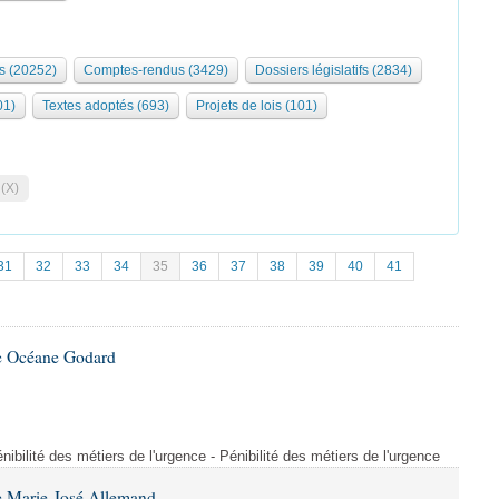
s (20252)
Comptes-rendus (3429)
Dossiers législatifs (2834)
01)
Textes adoptés (693)
Projets de lois (101)
 (X)
31
32
33
34
35
36
37
38
39
40
41
e Océane Godard
énibilité des métiers de l'urgence - Pénibilité des métiers de l'urgence
e Marie-José Allemand