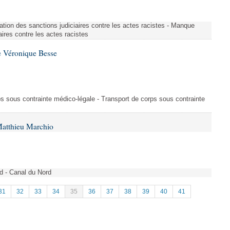
ation des sanctions judiciaires contre les actes racistes - Manque
aires contre les actes racistes
e Véronique Besse
ps sous contrainte médico-légale - Transport de corps sous contrainte
Matthieu Marchio
rd - Canal du Nord
31
32
33
34
35
36
37
38
39
40
41