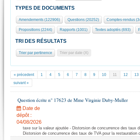
S'id
Présidence
Séance publique
Rôle et pouvoirs de l'Assemblée
Visiter l'Assemblée
TYPES DE DOCUMENTS
Fiches « Connaissance de l’Assemblée »
577 députés
Commissions et autres organes
Visite virtuelle du palais Bourbon
Amendements (122906)
Questions (20252)
Comptes-rendus (3
Organisation de l'Assemblée
Groupes politiques
Europe et International
Assister à une séance
Mot
Propositions (2244)
Rapports (1001)
Textes adoptés (693)
P
Présidence
Conférence des Présidents
Bureau
Collège des Ques
Élections législatives
Contrôle et évaluation
Accès des chercheurs à l’Assemblée
TRI DES RÉSULTATS
Congrès
Les évènements
S'inscrire
Trier par pertinence
Trier par date (X)
Pétitions
Statistiques et chiffres clés
Transparence et déontologie
Vous n'ave
Patrimoine
E
Documents de référence
« précedent
1
4
5
6
7
8
9
10
11
12
13
La Bibliothèque
( Constitution | Règlement de l'Assemblée ... )
Documents parlementaires
suivant »
Les archives
Projets de loi
Contacts et plan d'accès
Question écrite n° 17623 de Mme Virginie Duby-Muller
Propositions de loi
Histoire
Photos libres de droit
Amendements
Date de
Juniors
dépôt :
Textes adoptés
Anciennes législatures
04/08/2026
taxe sur la valeur ajoutée - Distorsion de concurrence des taux d
Liens vers les sites publics
Rapports d'information
Distorsion de concurrence des taux de TVA pour la restauration c