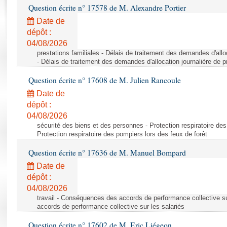
Rapports d'enquête
Question écrite n° 17578 de M. Alexandre Portier
Rapports législatifs
Date de
Rapports sur l'application des lois
dépôt :
Baromètre de l’application des lois
04/08/2026
prestations familiales - Délais de traitement des demandes d'allo
- Délais de traitement des demandes d'allocation journalière de 
Dossiers législatifs
Question écrite n° 17608 de M. Julien Rancoule
Budget et sécurité sociale
Date de
Questions écrites et orales
dépôt :
Comptes rendus des débats
04/08/2026
sécurité des biens et des personnes - Protection respiratoire des
Protection respiratoire des pompiers lors des feux de forêt
Question écrite n° 17636 de M. Manuel Bompard
Date de
dépôt :
04/08/2026
travail - Conséquences des accords de performance collective s
accords de performance collective sur les salariés
Question écrite n° 17602 de M. Eric Liégeon