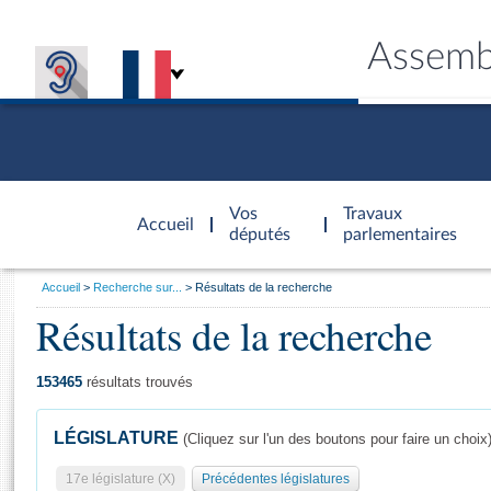
Assemb
Accèder à
la page
Vos
Travaux
Accueil
d'accueil
députés
parlementaires
Vous
Accueil
Recherche sur...
Résultats de la recherche
êtes
Résultats de la recherche
Général
ici
CONNEX
TRAVA
CONNA
DÉC
:
153465
résultats trouvés
LÉGISLATURE
(Cliquez sur l'un des boutons pour faire un choix
17e législature (X)
Précédentes législatures