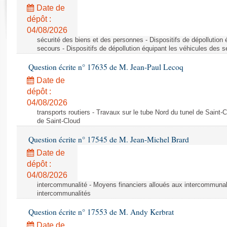
Rapports d'enquête
Date de
Rapports législatifs
dépôt :
Rapports sur l'application des lois
04/08/2026
Baromètre de l’application des lois
sécurité des biens et des personnes - Dispositifs de dépollution
secours - Dispositifs de dépollution équipant les véhicules des 
Question écrite n° 17635 de M. Jean-Paul Lecoq
Dossiers législatifs
Date de
Budget et sécurité sociale
dépôt :
Questions écrites et orales
04/08/2026
Comptes rendus des débats
transports routiers - Travaux sur le tube Nord du tunel de Saint-
de Saint-Cloud
Question écrite n° 17545 de M. Jean-Michel Brard
Date de
dépôt :
04/08/2026
intercommunalité - Moyens financiers alloués aux intercommunal
intercommunalités
Question écrite n° 17553 de M. Andy Kerbrat
Date de