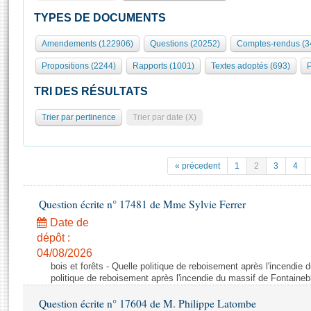
S'id
Présidence
Séance publique
Rôle et pouvoirs de l'Assemblée
Visiter l'Assemblée
TYPES DE DOCUMENTS
Fiches « Connaissance de l’Assemblée »
577 députés
Commissions et autres organes
Visite virtuelle du palais Bourbon
Amendements (122906)
Questions (20252)
Comptes-rendus (3
Organisation de l'Assemblée
Groupes politiques
Europe et International
Assister à une séance
Mot
Propositions (2244)
Rapports (1001)
Textes adoptés (693)
P
Présidence
Conférence des Présidents
Bureau
Collège des Ques
Élections législatives
Contrôle et évaluation
Accès des chercheurs à l’Assemblée
TRI DES RÉSULTATS
Congrès
Les évènements
S'inscrire
Trier par pertinence
Trier par date (X)
Pétitions
Statistiques et chiffres clés
Transparence et déontologie
Vous n'ave
Patrimoine
E
Documents de référence
« précedent
1
2
3
4
La Bibliothèque
( Constitution | Règlement de l'Assemblée ... )
Documents parlementaires
Les archives
Question écrite n° 17481 de Mme Sylvie Ferrer
Projets de loi
Contacts et plan d'accès
Date de
Propositions de loi
Histoire
Photos libres de droit
dépôt :
Amendements
Juniors
04/08/2026
Textes adoptés
bois et forêts - Quelle politique de reboisement après l'incendie
Anciennes législatures
politique de reboisement après l'incendie du massif de Fontaineb
Liens vers les sites publics
Rapports d'information
Question écrite n° 17604 de M. Philippe Latombe