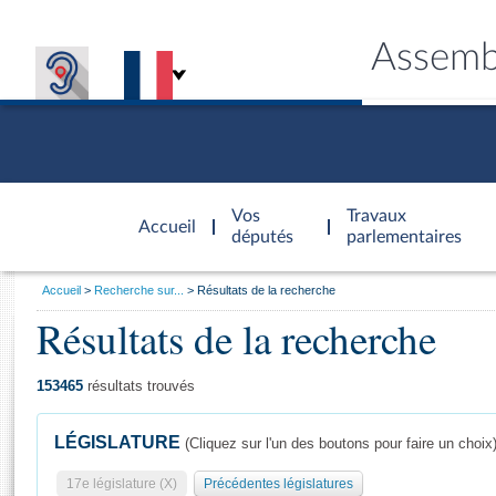
Assemb
Accèder à
la page
Vos
Travaux
Accueil
d'accueil
députés
parlementaires
Vous
Accueil
Recherche sur...
Résultats de la recherche
êtes
Résultats de la recherche
Général
ici
CONNEX
TRAVA
CONNA
DÉC
:
153465
résultats trouvés
LÉGISLATURE
(Cliquez sur l'un des boutons pour faire un choix
17e législature (X)
Précédentes législatures