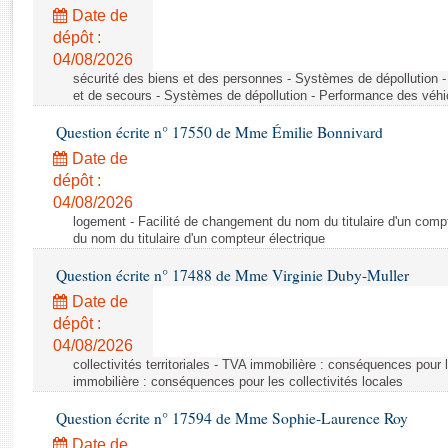
Rapports d'enquête
Date de
Rapports législatifs
dépôt :
Rapports sur l'application des lois
04/08/2026
Baromètre de l’application des lois
sécurité des biens et des personnes - Systèmes de dépollution 
et de secours - Systèmes de dépollution - Performance des véhi
Question écrite n° 17550 de Mme Émilie Bonnivard
Dossiers législatifs
Date de
Budget et sécurité sociale
dépôt :
Questions écrites et orales
04/08/2026
Comptes rendus des débats
logement - Facilité de changement du nom du titulaire d'un compt
du nom du titulaire d'un compteur électrique
Question écrite n° 17488 de Mme Virginie Duby-Muller
Date de
dépôt :
04/08/2026
collectivités territoriales - TVA immobilière : conséquences pour 
immobilière : conséquences pour les collectivités locales
Question écrite n° 17594 de Mme Sophie-Laurence Roy
Date de