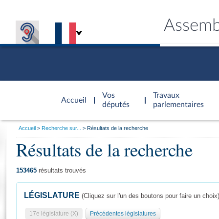
Assemb
Accèder à
la page
Vos
Travaux
Accueil
d'accueil
députés
parlementaires
Vous
Accueil
Recherche sur...
Résultats de la recherche
êtes
Résultats de la recherche
Général
ici
CONNEX
TRAVA
CONNA
DÉC
:
153465
résultats trouvés
LÉGISLATURE
(Cliquez sur l'un des boutons pour faire un choix
17e législature (X)
Précédentes législatures