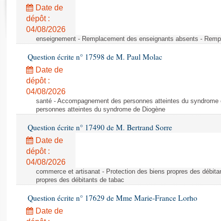
Rapports d'enquête
Date de
Rapports législatifs
dépôt :
Rapports sur l'application des lois
04/08/2026
Baromètre de l’application des lois
enseignement - Remplacement des enseignants absents - Remp
Question écrite n° 17598 de M. Paul Molac
Dossiers législatifs
Date de
Budget et sécurité sociale
dépôt :
04/08/2026
Questions écrites et orales
santé - Accompagnement des personnes atteintes du syndrome
Comptes rendus des débats
personnes atteintes du syndrome de Diogène
Question écrite n° 17490 de M. Bertrand Sorre
Date de
dépôt :
04/08/2026
commerce et artisanat - Protection des biens propres des débita
propres des débitants de tabac
Question écrite n° 17629 de Mme Marie-France Lorho
Date de