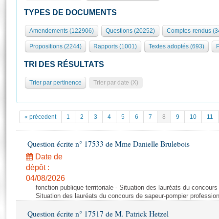
S'id
Présidence
Séance publique
Rôle et pouvoirs de l'Assemblée
Visiter l'Assemblée
TYPES DE DOCUMENTS
Fiches « Connaissance de l’Assemblée »
577 députés
Commissions et autres organes
Visite virtuelle du palais Bourbon
Amendements (122906)
Questions (20252)
Comptes-rendus (3
Organisation de l'Assemblée
Groupes politiques
Europe et International
Assister à une séance
Mot
Propositions (2244)
Rapports (1001)
Textes adoptés (693)
P
Présidence
Conférence des Présidents
Bureau
Collège des Ques
Élections législatives
Contrôle et évaluation
Accès des chercheurs à l’Assemblée
TRI DES RÉSULTATS
Congrès
Les évènements
S'inscrire
Trier par pertinence
Trier par date (X)
Pétitions
Statistiques et chiffres clés
Transparence et déontologie
Vous n'ave
Patrimoine
E
Documents de référence
« précedent
1
2
3
4
5
6
7
8
9
10
11
La Bibliothèque
( Constitution | Règlement de l'Assemblée ... )
Documents parlementaires
Les archives
Question écrite n° 17533 de Mme Danielle Brulebois
Projets de loi
Contacts et plan d'accès
Date de
Propositions de loi
Histoire
Photos libres de droit
dépôt :
Amendements
Juniors
04/08/2026
Textes adoptés
fonction publique territoriale - Situation des lauréats du concour
Anciennes législatures
Situation des lauréats du concours de sapeur-pompier professio
Liens vers les sites publics
Rapports d'information
Question écrite n° 17517 de M. Patrick Hetzel