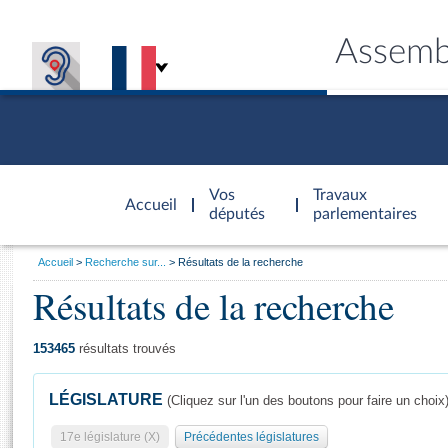
Assemb
Accèder à
la page
Vos
Travaux
Accueil
d'accueil
députés
parlementaires
Vous
Accueil
Recherche sur...
Résultats de la recherche
êtes
Résultats de la recherche
Général
ici
CONNEX
TRAVA
CONNA
DÉC
:
153465
résultats trouvés
LÉGISLATURE
(Cliquez sur l'un des boutons pour faire un choix
17e législature (X)
Précédentes législatures