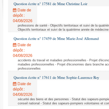
Rapports d'enquête
Question écrite n° 17581 de Mme Christine Loir
Rapports législatifs
Date de
Rapports sur l'application des lois
dépôt :
Baromètre de l’application des lois
04/08/2026
professions de santé - Objectifs territoriaux et suivi de la quat
Objectifs territoriaux et suivi de la quatrième année de médecine
Dossiers législatifs
Question écrite n° 17459 de Mme Marie-José Allemand
Budget et sécurité sociale
Date de
Questions écrites et orales
dépôt :
Comptes rendus des débats
04/08/2026
accidents du travail et maladies professionnelles - Projet d'éco
maladies professionnelles - Projet d'économies dans branche acc
professionnelles
Question écrite n° 17611 de Mme Sophie-Laurence Roy
Date de
dépôt :
04/08/2026
sécurité des biens et des personnes - Statut des sapeurs-pompie
conseil national - Statut des sapeurs-pompiers volontaires et co