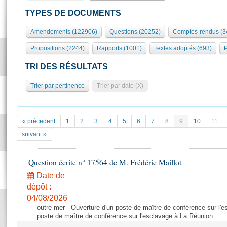
S'id
Présidence
Séance publique
Rôle et pouvoirs de l'Assemblée
Visiter l'Assemblée
TYPES DE DOCUMENTS
Fiches « Connaissance de l’Assemblée »
577 députés
Commissions et autres organes
Visite virtuelle du palais Bourbon
Amendements (122906)
Questions (20252)
Comptes-rendus (3
Organisation de l'Assemblée
Groupes politiques
Europe et International
Assister à une séance
Mot
Propositions (2244)
Rapports (1001)
Textes adoptés (693)
P
Présidence
Conférence des Présidents
Bureau
Collège des Ques
Élections législatives
Contrôle et évaluation
Accès des chercheurs à l’Assemblée
TRI DES RÉSULTATS
Congrès
Les évènements
S'inscrire
Trier par pertinence
Trier par date (X)
Pétitions
Statistiques et chiffres clés
Transparence et déontologie
Vous n'ave
Patrimoine
E
Documents de référence
« précedent
1
2
3
4
5
6
7
8
9
10
11
La Bibliothèque
( Constitution | Règlement de l'Assemblée ... )
Documents parlementaires
suivant »
Les archives
Projets de loi
Contacts et plan d'accès
Question écrite n° 17564 de M. Frédéric Maillot
Propositions de loi
Histoire
Photos libres de droit
Amendements
Date de
Juniors
dépôt :
Textes adoptés
Anciennes législatures
04/08/2026
outre-mer - Ouverture d'un poste de maître de conférence sur l'
Liens vers les sites publics
Rapports d'information
poste de maître de conférence sur l'esclavage à La Réunion