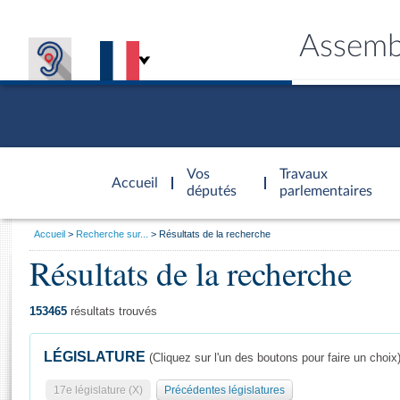
Assemb
Accèder à
la page
Vos
Travaux
Accueil
d'accueil
députés
parlementaires
Vous
Accueil
Recherche sur...
Résultats de la recherche
êtes
Résultats de la recherche
Général
ici
CONNEX
TRAVA
CONNA
DÉC
:
153465
résultats trouvés
LÉGISLATURE
(Cliquez sur l'un des boutons pour faire un choix
17e législature (X)
Précédentes législatures