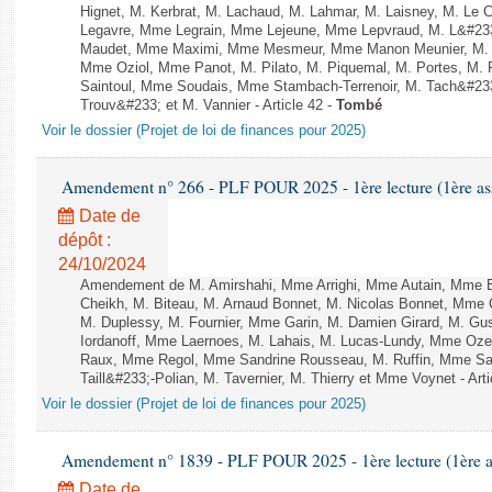
Hignet, M. Kerbrat, M. Lachaud, M. Lahmar, M. Laisney, M. Le 
Legavre, Mme Legrain, Mme Lejeune, Mme Lepvraud, M. L&#233
Maudet, Mme Maximi, Mme Mesmeur, Mme Manon Meunier, M. 
Mme Oziol, Mme Panot, M. Pilato, M. Piquemal, M. Portes, M.
Saintoul, Mme Soudais, Mme Stambach-Terrenoir, M. Tach&#23
Trouv&#233; et M. Vannier - Article 42 -
Tombé
Voir le dossier (Projet de loi de finances pour 2025)
Amendement n° 266 - PLF POUR 2025 - 1ère lecture (1ère ass
Date de
dépôt :
24/10/2024
Amendement de M. Amirshahi, Mme Arrighi, Mme Autain, Mme B
Cheikh, M. Biteau, M. Arnaud Bonnet, M. Nicolas Bonnet, Mme C
M. Duplessy, M. Fournier, Mme Garin, M. Damien Girard, M. Gu
Iordanoff, Mme Laernoes, M. Lahais, M. Lucas-Lundy, Mme Oz
Raux, Mme Regol, Mme Sandrine Rousseau, M. Ruffin, Mme S
Taill&#233;-Polian, M. Tavernier, M. Thierry et Mme Voynet - Arti
Voir le dossier (Projet de loi de finances pour 2025)
Amendement n° 1839 - PLF POUR 2025 - 1ère lecture (1ère as
Date de