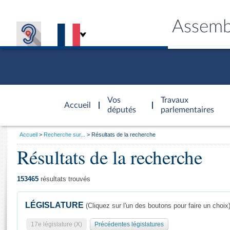
Assemb
Accèder à
la page
Vos
Travaux
Accueil
d'accueil
députés
parlementaires
Vous
Accueil
Recherche sur...
Résultats de la recherche
êtes
Résultats de la recherche
Général
ici
CONNEX
TRAVA
CONNA
DÉC
:
153465
résultats trouvés
LÉGISLATURE
(Cliquez sur l'un des boutons pour faire un choix
17e législature (X)
Précédentes législatures