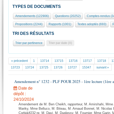
S'id
Présidence
Séance publique
Rôle et pouvoirs de l'Assemblée
Visiter l'Assemblée
TYPES DE DOCUMENTS
Fiches « Connaissance de l’Assemblée »
577 députés
Commissions et autres organes
Visite virtuelle du palais Bourbon
Amendements (122906)
Questions (20252)
Comptes-rendus (3
Organisation de l'Assemblée
Groupes politiques
Europe et International
Assister à une séance
Mot
Propositions (2244)
Rapports (1001)
Textes adoptés (693)
P
Présidence
Conférence des Présidents
Bureau
Collège des Ques
Élections législatives
Contrôle et évaluation
Accès des chercheurs à l’Assemblée
TRI DES RÉSULTATS
Congrès
Les évènements
S'inscrire
Trier par pertinence
Trier par date (X)
Pétitions
Statistiques et chiffres clés
Transparence et déontologie
Vous n'ave
Patrimoine
E
Documents de référence
« précedent
1
13714
13715
13716
13717
13718
1
La Bibliothèque
( Constitution | Règlement de l'Assemblée ... )
Documents parlementaires
13723
13724
13725
13726
13727
15347
suivant »
Les archives
Projets de loi
Contacts et plan d'accès
Amendement n° 1232 - PLF POUR 2025 - 1ère lecture (1ère as
Propositions de loi
Histoire
Photos libres de droit
Amendements
Date de
Juniors
dépôt :
Textes adoptés
Anciennes législatures
24/10/2024
Amendement de M. Ben Cheikh, rapporteur, M. Amirshahi, Mme 
Liens vers les sites publics
Rapports d'information
Mariky, Mme Belluco, M. Biteau, M. Arnaud Bonnet, M. Nicolas
Corbi&#232;re, M. Davi, M. Duplessy, M. Fournier, Mme Garin,