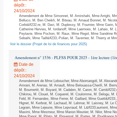
dépôt :
24/10/2024
Amendement de Mme Simonnet, M. Amirshahi, Mme Arrighi, Mm
Belluco, M. Ben Cheikh, M. Biteau, M. Arnaud Bonnet, M. Nicol
Corbi&#232;re, M. Davi, M. Duplessy, M. Fournier, Mme Garin,
Catherine Hervieu, M. Iordanoff, Mme Laernoes, M. Lahais, M.
Peytavie, Mme Pochon, M. Raux, Mme Regol, Mme Sandrine R
Sebaihi, Mme Taill&#233;-Polian, M. Tavernier, M. Thierry et Mm
Voir le dossier (Projet de loi de finances pour 2025)
Amendement n° 1536 - PLFSS POUR 2025 - 1ère lecture (1ère 
Date de
dépôt :
24/10/2024
Amendement de Mme Leboucher, Mme Abomangoli, M. Alexand
Amrani, M. Arenas, M. Arnault, Mme Belouassa-Cherifi, M. Bern
M. Boumertit, M. Boyard, M. Cadalen, M. Caron, M. Carri&#232
Chikirou, M. Clouet, M. Coquerel, M. Coulomme, M. Delogu, M
Feld, M. Fernandes, Mme Ferrer, M. Gaillard, Mme Guett&#23
Hignet, M. Kerbrat, M. Lachaud, M. Lahmar, M. Laisney, M. Le 
Legrain, Mme Lejeune, Mme Lepvraud, M. L&#233;aument, Mme
Maximi, Mme Mesmeur, Mme Manon Meunier, M. Nilor, Mme N
Mme Panot, M. Pilato, M. Piquemal, M. Portes, M. Prud&apos;h