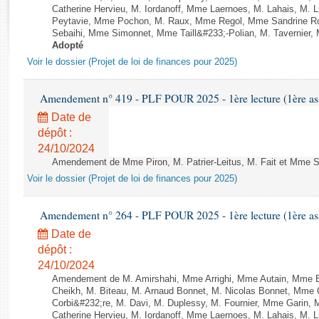
Rapports d'enquête
Catherine Hervieu, M. Iordanoff, Mme Laernoes, M. Lahais, M.
Rapports législatifs
Peytavie, Mme Pochon, M. Raux, Mme Regol, Mme Sandrine R
Sebaihi, Mme Simonnet, Mme Taill&#233;-Polian, M. Tavernier, M
Rapports sur l'application des lois
Adopté
Baromètre de l’application des lois
Voir le dossier (Projet de loi de finances pour 2025)
Amendement n° 419 - PLF POUR 2025 - 1ère lecture (1ère ass
Dossiers législatifs
Budget et sécurité sociale
Date de
dépôt :
Questions écrites et orales
24/10/2024
Comptes rendus des débats
Amendement de Mme Piron, M. Patrier-Leitus, M. Fait et Mme Spi
Voir le dossier (Projet de loi de finances pour 2025)
Amendement n° 264 - PLF POUR 2025 - 1ère lecture (1ère ass
Date de
dépôt :
24/10/2024
Amendement de M. Amirshahi, Mme Arrighi, Mme Autain, Mme B
Cheikh, M. Biteau, M. Arnaud Bonnet, M. Nicolas Bonnet, Mme C
Corbi&#232;re, M. Davi, M. Duplessy, M. Fournier, Mme Garin,
Catherine Hervieu, M. Iordanoff, Mme Laernoes, M. Lahais, M