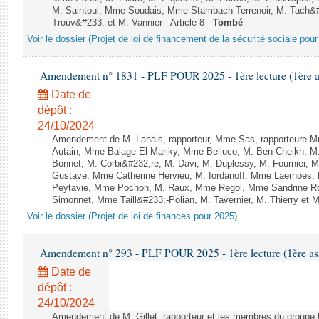
M. Saintoul, Mme Soudais, Mme Stambach-Terrenoir, M. Tach&
Trouv&#233; et M. Vannier - Article 8 -
Tombé
Voir le dossier (Projet de loi de financement de la sécurité sociale pou
Amendement n° 1831 - PLF POUR 2025 - 1ère lecture (1ère as
Date de
dépôt :
24/10/2024
Amendement de M. Lahais, rapporteur, Mme Sas, rapporteure M
Autain, Mme Balage El Mariky, Mme Belluco, M. Ben Cheikh, M.
Bonnet, M. Corbi&#232;re, M. Davi, M. Duplessy, M. Fournier, 
Gustave, Mme Catherine Hervieu, M. Iordanoff, Mme Laernoes
Peytavie, Mme Pochon, M. Raux, Mme Regol, Mme Sandrine Ro
Simonnet, Mme Taill&#233;-Polian, M. Tavernier, M. Thierry et M
Voir le dossier (Projet de loi de finances pour 2025)
Amendement n° 293 - PLF POUR 2025 - 1ère lecture (1ère ass
Date de
dépôt :
24/10/2024
Amendement de M. Gillet, rapporteur et les membres du groupe