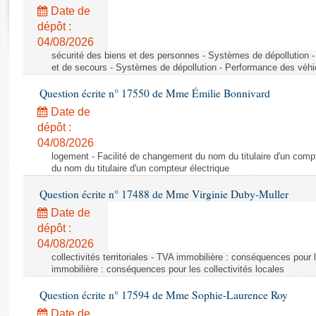
Rapports d'enquête
Date de
Rapports législatifs
dépôt :
Rapports sur l'application des lois
04/08/2026
Baromètre de l’application des lois
sécurité des biens et des personnes - Systèmes de dépollution 
et de secours - Systèmes de dépollution - Performance des véhi
Question écrite n° 17550 de Mme Émilie Bonnivard
Dossiers législatifs
Date de
Budget et sécurité sociale
dépôt :
Questions écrites et orales
04/08/2026
Comptes rendus des débats
logement - Facilité de changement du nom du titulaire d'un compt
du nom du titulaire d'un compteur électrique
Question écrite n° 17488 de Mme Virginie Duby-Muller
Date de
dépôt :
04/08/2026
collectivités territoriales - TVA immobilière : conséquences pour 
immobilière : conséquences pour les collectivités locales
Question écrite n° 17594 de Mme Sophie-Laurence Roy
Date de