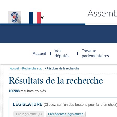
Assemb
Accèder à
la page
Vos
Travaux
Accueil
d'accueil
députés
parlementaires
Vous
Accueil
Recherche sur...
Résultats de la recherche
êtes
Résultats de la recherche
Général
ici
CONNEX
TRAVA
CONNA
DÉC
:
166588
résultats trouvés
LÉGISLATURE
(Cliquez sur l'un des boutons pour faire un choix
17e législature (X)
Précédentes législatures