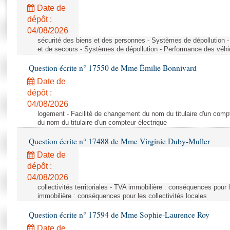
Rapports d'enquête
Date de
Rapports législatifs
dépôt :
Rapports sur l'application des lois
04/08/2026
Baromètre de l’application des lois
sécurité des biens et des personnes - Systèmes de dépollution 
et de secours - Systèmes de dépollution - Performance des véhi
Question écrite n° 17550 de Mme Émilie Bonnivard
Dossiers législatifs
Date de
Budget et sécurité sociale
dépôt :
Questions écrites et orales
04/08/2026
Comptes rendus des débats
logement - Facilité de changement du nom du titulaire d'un compt
du nom du titulaire d'un compteur électrique
Question écrite n° 17488 de Mme Virginie Duby-Muller
Date de
dépôt :
04/08/2026
collectivités territoriales - TVA immobilière : conséquences pour 
immobilière : conséquences pour les collectivités locales
Question écrite n° 17594 de Mme Sophie-Laurence Roy
Date de