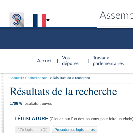
Assemb
Accèder à
la page
Vos
Travaux
Accueil
d'accueil
députés
parlementaires
Vous
Accueil
Recherche sur...
Résultats de la recherche
êtes
Résultats de la recherche
Général
ici
CONNEX
TRAVA
CONNA
DÉC
:
179876
résultats trouvés
LÉGISLATURE
(Cliquez sur l'un des boutons pour faire un choix
17e législature (X)
Précédentes législatures