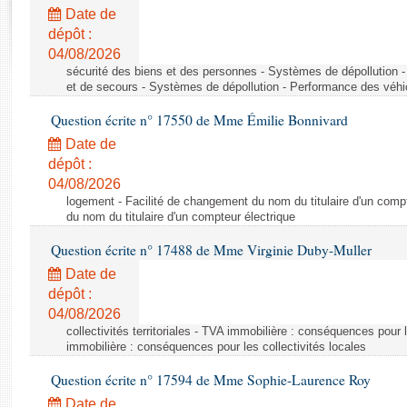
Rapports d'enquête
Date de
Rapports législatifs
dépôt :
Rapports sur l'application des lois
04/08/2026
Baromètre de l’application des lois
sécurité des biens et des personnes - Systèmes de dépollution 
et de secours - Systèmes de dépollution - Performance des véhi
Question écrite n° 17550 de Mme Émilie Bonnivard
Dossiers législatifs
Date de
Budget et sécurité sociale
dépôt :
Questions écrites et orales
04/08/2026
Comptes rendus des débats
logement - Facilité de changement du nom du titulaire d'un compt
du nom du titulaire d'un compteur électrique
Question écrite n° 17488 de Mme Virginie Duby-Muller
Date de
dépôt :
04/08/2026
collectivités territoriales - TVA immobilière : conséquences pour 
immobilière : conséquences pour les collectivités locales
Question écrite n° 17594 de Mme Sophie-Laurence Roy
Date de