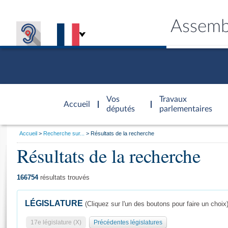
Assemb
Accèder à
la page
Vos
Travaux
Accueil
d'accueil
députés
parlementaires
Vous
Accueil
Recherche sur...
Résultats de la recherche
êtes
Résultats de la recherche
Général
ici
CONNEX
TRAVA
CONNA
DÉC
:
166754
résultats trouvés
LÉGISLATURE
(Cliquez sur l'un des boutons pour faire un choix
17e législature (X)
Précédentes législatures