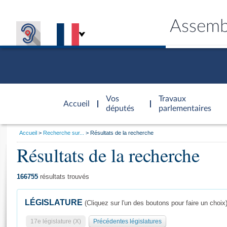
Assemb
Accèder à
la page
Vos
Travaux
Accueil
d'accueil
députés
parlementaires
Vous
Accueil
Recherche sur...
Résultats de la recherche
êtes
Résultats de la recherche
Général
ici
CONNEX
TRAVA
CONNA
DÉC
:
166755
résultats trouvés
LÉGISLATURE
(Cliquez sur l'un des boutons pour faire un choix
17e législature (X)
Précédentes législatures