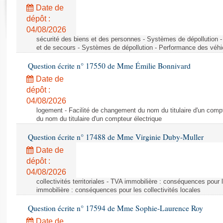
Rapports d'enquête
Date de
Rapports législatifs
dépôt :
Rapports sur l'application des lois
04/08/2026
Baromètre de l’application des lois
sécurité des biens et des personnes - Systèmes de dépollution 
et de secours - Systèmes de dépollution - Performance des véhi
Question écrite n° 17550 de Mme Émilie Bonnivard
Dossiers législatifs
Date de
Budget et sécurité sociale
dépôt :
Questions écrites et orales
04/08/2026
Comptes rendus des débats
logement - Facilité de changement du nom du titulaire d'un compt
du nom du titulaire d'un compteur électrique
Question écrite n° 17488 de Mme Virginie Duby-Muller
Date de
dépôt :
04/08/2026
collectivités territoriales - TVA immobilière : conséquences pour 
immobilière : conséquences pour les collectivités locales
Question écrite n° 17594 de Mme Sophie-Laurence Roy
Date de