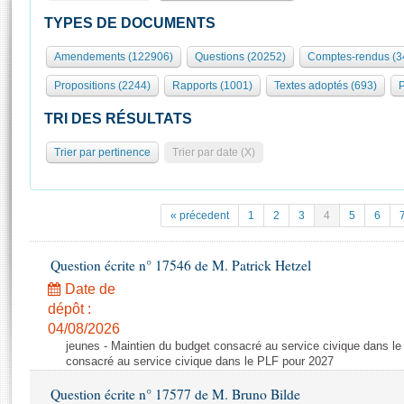
S'id
Présidence
Séance publique
Rôle et pouvoirs de l'Assemblée
Visiter l'Assemblée
TYPES DE DOCUMENTS
Fiches « Connaissance de l’Assemblée »
577 députés
Commissions et autres organes
Visite virtuelle du palais Bourbon
Amendements (122906)
Questions (20252)
Comptes-rendus (3
Organisation de l'Assemblée
Groupes politiques
Europe et International
Assister à une séance
Mot
Propositions (2244)
Rapports (1001)
Textes adoptés (693)
P
Présidence
Conférence des Présidents
Bureau
Collège des Ques
Élections législatives
Contrôle et évaluation
Accès des chercheurs à l’Assemblée
TRI DES RÉSULTATS
Congrès
Les évènements
S'inscrire
Trier par pertinence
Trier par date (X)
Pétitions
Statistiques et chiffres clés
Transparence et déontologie
Vous n'ave
Patrimoine
E
Documents de référence
« précedent
1
2
3
4
5
6
La Bibliothèque
( Constitution | Règlement de l'Assemblée ... )
Documents parlementaires
Les archives
Question écrite n° 17546 de M. Patrick Hetzel
Projets de loi
Contacts et plan d'accès
Date de
Propositions de loi
Histoire
Photos libres de droit
dépôt :
Amendements
Juniors
04/08/2026
Textes adoptés
jeunes - Maintien du budget consacré au service civique dans le
Anciennes législatures
consacré au service civique dans le PLF pour 2027
Liens vers les sites publics
Rapports d'information
Question écrite n° 17577 de M. Bruno Bilde