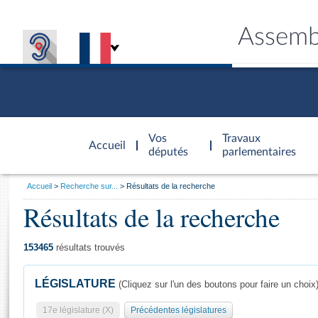
Assemb
Accèder à
la page
Vos
Travaux
Accueil
d'accueil
députés
parlementaires
Vous
Accueil
Recherche sur...
Résultats de la recherche
êtes
Résultats de la recherche
Général
ici
CONNEX
TRAVA
CONNA
DÉC
:
153465
résultats trouvés
LÉGISLATURE
(Cliquez sur l'un des boutons pour faire un choix
17e législature (X)
Précédentes législatures