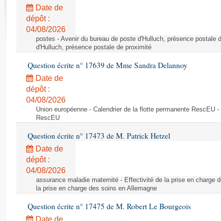
Rapports d'enquête
Date de
Rapports législatifs
dépôt :
Rapports sur l'application des lois
04/08/2026
Baromètre de l’application des lois
postes - Avenir du bureau de poste d'Hulluch, présence postale d
d'Hulluch, présence postale de proximité
Question écrite n° 17639 de Mme Sandra Delannoy
Dossiers législatifs
Date de
Budget et sécurité sociale
dépôt :
Questions écrites et orales
04/08/2026
Comptes rendus des débats
Union européenne - Calendrier de la flotte permanente RescEU - 
RescEU
Question écrite n° 17473 de M. Patrick Hetzel
Date de
dépôt :
04/08/2026
assurance maladie maternité - Effectivité de la prise en charge d
la prise en charge des soins en Allemagne
Question écrite n° 17475 de M. Robert Le Bourgeois
Date de