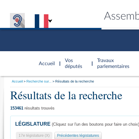
Assemb
Accèder à
la page
Vos
Travaux
Accueil
d'accueil
députés
parlementaires
Vous
Accueil
Recherche sur...
Résultats de la recherche
êtes
Résultats de la recherche
Général
ici
CONNEX
TRAVA
CONNA
DÉC
:
153461
résultats trouvés
LÉGISLATURE
(Cliquez sur l'un des boutons pour faire un choix
17e législature (X)
Précédentes législatures