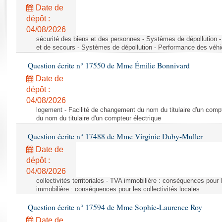
Rapports d'enquête
Date de
Rapports législatifs
dépôt :
Rapports sur l'application des lois
04/08/2026
Baromètre de l’application des lois
sécurité des biens et des personnes - Systèmes de dépollution 
et de secours - Systèmes de dépollution - Performance des véhi
Question écrite n° 17550 de Mme Émilie Bonnivard
Dossiers législatifs
Date de
Budget et sécurité sociale
dépôt :
Questions écrites et orales
04/08/2026
Comptes rendus des débats
logement - Facilité de changement du nom du titulaire d'un compt
du nom du titulaire d'un compteur électrique
Question écrite n° 17488 de Mme Virginie Duby-Muller
Date de
dépôt :
04/08/2026
collectivités territoriales - TVA immobilière : conséquences pour 
immobilière : conséquences pour les collectivités locales
Question écrite n° 17594 de Mme Sophie-Laurence Roy
Date de