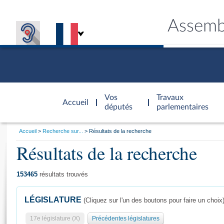
Assemb
Accèder à
la page
Vos
Travaux
Accueil
d'accueil
députés
parlementaires
Vous
Accueil
Recherche sur...
Résultats de la recherche
êtes
Résultats de la recherche
Général
ici
CONNEX
TRAVA
CONNA
DÉC
:
153465
résultats trouvés
LÉGISLATURE
(Cliquez sur l'un des boutons pour faire un choix
17e législature (X)
Précédentes législatures