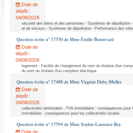
Rapports d'enquête
Date de
Rapports législatifs
dépôt :
Rapports sur l'application des lois
04/08/2026
Baromètre de l’application des lois
sécurité des biens et des personnes - Systèmes de dépollution 
et de secours - Systèmes de dépollution - Performance des véhi
Question écrite n° 17550 de Mme Émilie Bonnivard
Dossiers législatifs
Date de
Budget et sécurité sociale
dépôt :
Questions écrites et orales
04/08/2026
Comptes rendus des débats
logement - Facilité de changement du nom du titulaire d'un compt
du nom du titulaire d'un compteur électrique
Question écrite n° 17488 de Mme Virginie Duby-Muller
Date de
dépôt :
04/08/2026
collectivités territoriales - TVA immobilière : conséquences pour 
immobilière : conséquences pour les collectivités locales
Question écrite n° 17594 de Mme Sophie-Laurence Roy
Date de