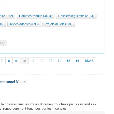
s (20252)
Comptes-rendus (3434)
Dossiers législatifs (2834)
01)
Textes adoptés (693)
Projets de lois (101)
 (X)
7
8
9
10
11
12
13
14
15
16
15347
 Emmanuel Maurel
 la chasse dans les zones durement touchées par les incendies -
s zones durement touchées par les incendies