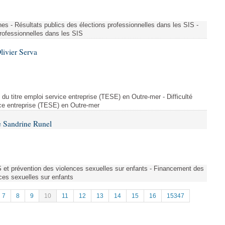
es - Résultats publics des élections professionnelles dans les SIS -
professionnelles dans les SIS
livier Serva
on du titre emploi service entreprise (TESE) en Outre-mer - Difficulté
vice entreprise (TESE) en Outre-mer
 Sandrine Runel
et prévention des violences sexuelles sur enfants - Financement des
ces sexuelles sur enfants
7
8
9
10
11
12
13
14
15
16
15347