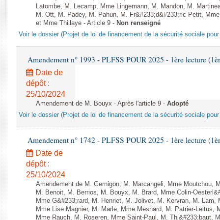
Rapports d'enquête
Latombe, M. Lecamp, Mme Lingemann, M. Mandon, M. Martinea
Rapports législatifs
M. Ott, M. Padey, M. Pahun, M. Fr&#233;d&#233;ric Petit, M
et Mme Thillaye - Article 9 -
Non renseigné
Rapports sur l'application des lois
Voir le dossier (Projet de loi de financement de la sécurité sociale pou
Baromètre de l’application des lois
Amendement n° 1993 - PLFSS POUR 2025 - 1ère lecture (1ère 
Dossiers législatifs
Date de
Budget et sécurité sociale
dépôt :
Questions écrites et orales
25/10/2024
Comptes rendus des débats
Amendement de M. Bouyx - Après l'article 9 -
Adopté
Voir le dossier (Projet de loi de financement de la sécurité sociale pou
Amendement n° 1742 - PLFSS POUR 2025 - 1ère lecture (1ère 
Date de
dépôt :
25/10/2024
Amendement de M. Gernigon, M. Marcangeli, Mme Moutchou, M. A
M. Benoit, M. Berrios, M. Bouyx, M. Brard, Mme Colin-Oesterl&
Mme G&#233;rard, M. Henriet, M. Jolivet, M. Kervran, M. Lam,
Mme Lise Magnier, M. Marle, Mme Mesnard, M. Patrier-Leitus, M
Mme Rauch, M. Roseren, Mme Saint-Paul, M. Thi&#233;baut, M. 