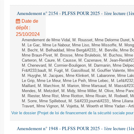
Amendement n° 2154 - PLFSS POUR 2025 - 1ère lecture (1ère 
Date de
dépôt :
25/10/2024
Amendement de Mme Vidal, M. Rousset, Mme Delorme Duret, M
M. Le Gac, Mme Le Nabour, Mme Liso, Mme Missoffe, M. Mongard
M. Becht, M. Belhaddad, Mme Berg&#233;, M. Berville, Mme Bor
Mme Braun-Pivet, M. Brosse, Mme Brulebois, M. Buchou, Mme
Carteron, M. Caure, M. Causse, M. Cazenave, M. Jean-Ren&#2
M. Chenevard, M. Cormier-Bouligeon, M. Darmanin, Mme Delpech
Fr&#233;bault, M. Fugit, M. Gassilloud, M. Gouffier Valente, 
M. Huyghe, M. Jacques, Mme Klinkert, M. Labaronne, Mme Lak
Le Grip, Mme Le Meur, Mme Le Peih, Mme Lebec, M. Lef&#232;
Maillard, M. Marchive, M. Marion, Mme Marsaud, M. Mass&#233
Mendes, M. Metzdorf, M. Midy, Mme Miller, M. Olive, Mme Pano
M. Riester, Mme Rist, Mme Riotton, Mme Rixain, M. Rodwell, M
M. Sorre, Mme Spillebout, M. S&#233;journ&#233;, Mme Liliana 
Travert, Mme Vignon, M. Vojetta, M. Woerth et Mme Yadan - Arti
Voir le dossier (Projet de loi de financement de la sécurité sociale pou
Amendement n° 1948 - PLFSS POUR 2025 - 1ère lecture (1ère 