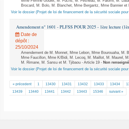
Mme Perrine Goulet, M. Fuchs, M. Fesneau, M. Falorni, M. Dau
Brocard, M. Bolo, M. Blanchet, Mme Bergantz, Mme Bannier et M.
Voir le dossier (Projet de loi de financement de la sécurité sociale pou
Amendement n° 1601 - PLFSS POUR 2025 - 1ère lecture (1ère 
Date de
dépôt :
25/10/2024
Amendement de M. Monnet, Mme Lebon, Mme Bourouaha, M. B&#
Mme Faucillon, Mme K/Bidi, M. Lecoq, M. Maillot, M. Maurel, M
M. Rimane, M. Sansu et M. Tjibaou - Article 19 -
Non renseigné
Voir le dossier (Projet de loi de financement de la sécurité sociale pou
« précedent
1
13430
13431
13432
13433
13434
1
13439
13440
13441
13442
13443
15346
suivant »