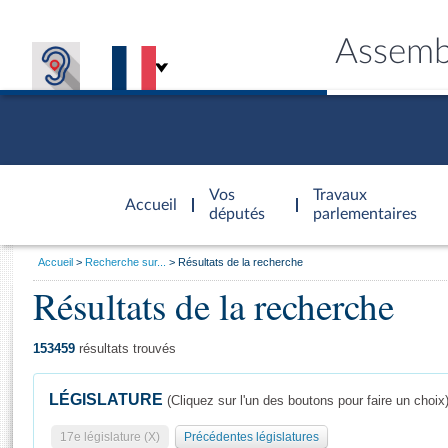
Assemb
Accèder à
la page
Vos
Travaux
Accueil
d'accueil
députés
parlementaires
Vous
Accueil
Recherche sur...
Résultats de la recherche
êtes
Résultats de la recherche
Général
ici
CONNEX
TRAVA
CONNA
DÉC
:
153459
résultats trouvés
LÉGISLATURE
(Cliquez sur l'un des boutons pour faire un choix
17e législature (X)
Précédentes législatures