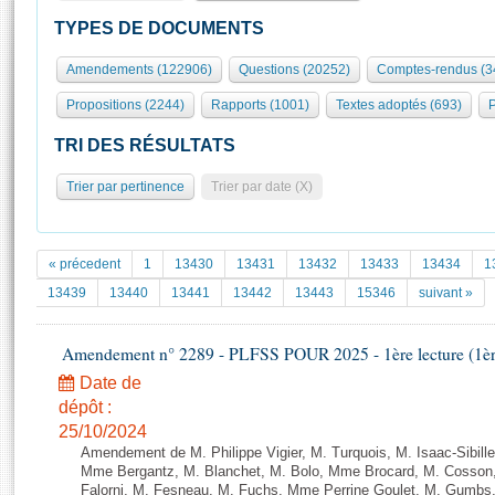
S'id
Présidence
Séance publique
Rôle et pouvoirs de l'Assemblée
Visiter l'Assemblée
TYPES DE DOCUMENTS
Fiches « Connaissance de l’Assemblée »
577 députés
Commissions et autres organes
Visite virtuelle du palais Bourbon
Amendements (122906)
Questions (20252)
Comptes-rendus (3
Organisation de l'Assemblée
Groupes politiques
Europe et International
Assister à une séance
Mot
Propositions (2244)
Rapports (1001)
Textes adoptés (693)
P
Présidence
Conférence des Présidents
Bureau
Collège des Ques
Élections législatives
Contrôle et évaluation
Accès des chercheurs à l’Assemblée
TRI DES RÉSULTATS
Congrès
Les évènements
S'inscrire
Trier par pertinence
Trier par date (X)
Pétitions
Statistiques et chiffres clés
Transparence et déontologie
Vous n'ave
Patrimoine
E
Documents de référence
« précedent
1
13430
13431
13432
13433
13434
1
La Bibliothèque
( Constitution | Règlement de l'Assemblée ... )
Documents parlementaires
13439
13440
13441
13442
13443
15346
suivant »
Les archives
Projets de loi
Contacts et plan d'accès
Amendement n° 2289 - PLFSS POUR 2025 - 1ère lecture (1ère 
Propositions de loi
Histoire
Photos libres de droit
Amendements
Date de
Juniors
dépôt :
Textes adoptés
Anciennes législatures
25/10/2024
Amendement de M. Philippe Vigier, M. Turquois, M. Isaac-Sibille
Liens vers les sites publics
Rapports d'information
Mme Bergantz, M. Blanchet, M. Bolo, Mme Brocard, M. Cosson, 
Falorni, M. Fesneau, M. Fuchs, Mme Perrine Goulet, M. Gumbs