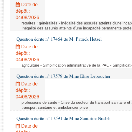
Rapports d'enquête
Date de
Rapports législatifs
dépôt :
Rapports sur l'application des lois
04/08/2026
Baromètre de l’application des lois
retraites : généralités - Inégalité des assurés atteints d'une inc
Inégalité des assurés atteints d'une incapacité permanente profe
Question écrite n° 17464 de M. Patrick Hetzel
Dossiers législatifs
Date de
Budget et sécurité sociale
dépôt :
Questions écrites et orales
04/08/2026
Comptes rendus des débats
agriculture - Simplification adminsitrative de la PAC - Simplifica
Question écrite n° 17579 de Mme Élise Leboucher
Date de
dépôt :
04/08/2026
professions de santé - Crise du secteur du transport sanitaire et
transport sanitaire et ambulancier privé
Question écrite n° 17591 de Mme Sandrine Nosbé
Date de