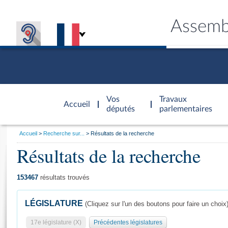
Assemb
Accèder à
la page
Vos
Travaux
Accueil
d'accueil
députés
parlementaires
Vous
Accueil
Recherche sur...
Résultats de la recherche
êtes
Résultats de la recherche
Général
ici
CONNEX
TRAVA
CONNA
DÉC
:
153467
résultats trouvés
LÉGISLATURE
(Cliquez sur l'un des boutons pour faire un choix
17e législature (X)
Précédentes législatures