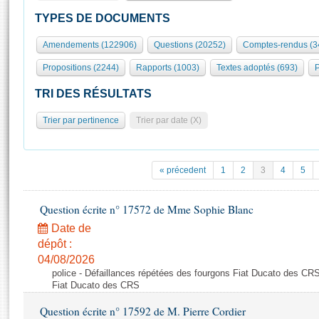
S'id
Présidence
Séance publique
Rôle et pouvoirs de l'Assemblée
Visiter l'Assemblée
TYPES DE DOCUMENTS
Fiches « Connaissance de l’Assemblée »
577 députés
Commissions et autres organes
Visite virtuelle du palais Bourbon
Amendements (122906)
Questions (20252)
Comptes-rendus (3
Organisation de l'Assemblée
Groupes politiques
Europe et International
Assister à une séance
Mot
Propositions (2244)
Rapports (1003)
Textes adoptés (693)
P
Présidence
Conférence des Présidents
Bureau
Collège des Ques
Élections législatives
Contrôle et évaluation
Accès des chercheurs à l’Assemblée
TRI DES RÉSULTATS
Congrès
Les évènements
S'inscrire
Trier par pertinence
Trier par date (X)
Pétitions
Statistiques et chiffres clés
Transparence et déontologie
Vous n'ave
Patrimoine
E
Documents de référence
« précedent
1
2
3
4
5
La Bibliothèque
( Constitution | Règlement de l'Assemblée ... )
Documents parlementaires
Les archives
Question écrite n° 17572 de Mme Sophie Blanc
Projets de loi
Contacts et plan d'accès
Date de
Propositions de loi
Histoire
Photos libres de droit
dépôt :
Amendements
Juniors
04/08/2026
Textes adoptés
police - Défaillances répétées des fourgons Fiat Ducato des CRS
Anciennes législatures
Fiat Ducato des CRS
Liens vers les sites publics
Rapports d'information
Question écrite n° 17592 de M. Pierre Cordier