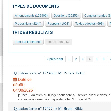
S'id
Présidence
Séance publique
Rôle et pouvoirs de l'Assemblée
Visiter l'Assemblée
TYPES DE DOCUMENTS
Fiches « Connaissance de l’Assemblée »
577 députés
Commissions et autres organes
Visite virtuelle du palais Bourbon
Amendements (122906)
Questions (20252)
Comptes-rendus (3
Organisation de l'Assemblée
Groupes politiques
Europe et International
Assister à une séance
Mot
Propositions (2244)
Rapports (1003)
Textes adoptés (693)
P
Présidence
Conférence des Présidents
Bureau
Collège des Ques
Élections législatives
Contrôle et évaluation
Accès des chercheurs à l’Assemblée
TRI DES RÉSULTATS
Congrès
Les évènements
S'inscrire
Trier par pertinence
Trier par date (X)
Pétitions
Statistiques et chiffres clés
Transparence et déontologie
Vous n'ave
Patrimoine
E
Documents de référence
« précedent
1
2
3
4
5
6
La Bibliothèque
( Constitution | Règlement de l'Assemblée ... )
Documents parlementaires
Les archives
Question écrite n° 17546 de M. Patrick Hetzel
Projets de loi
Contacts et plan d'accès
Date de
Propositions de loi
Histoire
Photos libres de droit
dépôt :
Amendements
Juniors
04/08/2026
Textes adoptés
jeunes - Maintien du budget consacré au service civique dans le
Anciennes législatures
consacré au service civique dans le PLF pour 2027
Liens vers les sites publics
Rapports d'information
Question écrite n° 17577 de M. Bruno Bilde