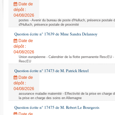
Rapports d'enquête
Date de
Rapports législatifs
dépôt :
Rapports sur l'application des lois
04/08/2026
Baromètre de l’application des lois
postes - Avenir du bureau de poste d'Hulluch, présence postale d
d'Hulluch, présence postale de proximité
Question écrite n° 17639 de Mme Sandra Delannoy
Dossiers législatifs
Date de
Budget et sécurité sociale
dépôt :
Questions écrites et orales
04/08/2026
Comptes rendus des débats
Union européenne - Calendrier de la flotte permanente RescEU - 
RescEU
Question écrite n° 17473 de M. Patrick Hetzel
Date de
dépôt :
04/08/2026
assurance maladie maternité - Effectivité de la prise en charge d
la prise en charge des soins en Allemagne
Question écrite n° 17475 de M. Robert Le Bourgeois
Date de