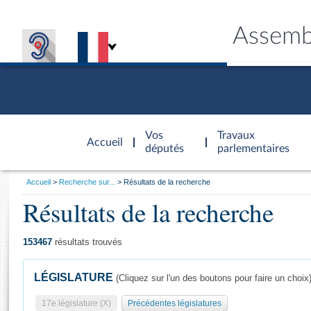
Assemb
Accèder à
la page
Vos
Travaux
Accueil
d'accueil
députés
parlementaires
Vous
Accueil
Recherche sur...
Résultats de la recherche
êtes
Résultats de la recherche
Général
ici
CONNEX
TRAVA
CONNA
DÉC
:
153467
résultats trouvés
LÉGISLATURE
(Cliquez sur l'un des boutons pour faire un choix
17e législature (X)
Précédentes législatures