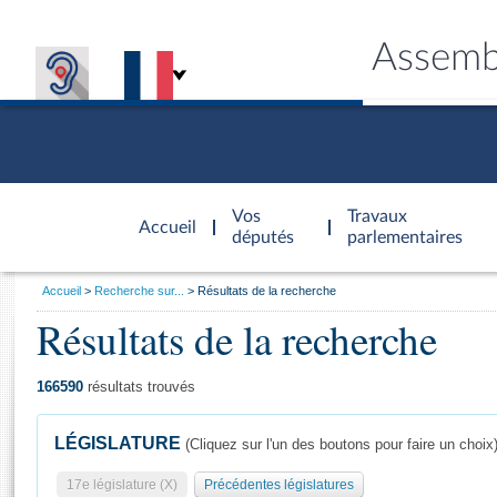
Assemb
Accèder à
la page
Vos
Travaux
Accueil
d'accueil
députés
parlementaires
Vous
Accueil
Recherche sur...
Résultats de la recherche
êtes
Résultats de la recherche
Général
ici
CONNEX
TRAVA
CONNA
DÉC
:
166590
résultats trouvés
LÉGISLATURE
(Cliquez sur l'un des boutons pour faire un choix
17e législature (X)
Précédentes législatures