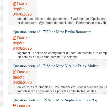
Rapports d'enquête
Date de
Rapports législatifs
dépôt :
Rapports sur l'application des lois
04/08/2026
Baromètre de l’application des lois
sécurité des biens et des personnes - Systèmes de dépollution 
et de secours - Systèmes de dépollution - Performance des véhi
Question écrite n° 17550 de Mme Émilie Bonnivard
Dossiers législatifs
Date de
Budget et sécurité sociale
dépôt :
Questions écrites et orales
04/08/2026
Comptes rendus des débats
logement - Facilité de changement du nom du titulaire d'un compt
du nom du titulaire d'un compteur électrique
Question écrite n° 17488 de Mme Virginie Duby-Muller
Date de
dépôt :
04/08/2026
collectivités territoriales - TVA immobilière : conséquences pour 
immobilière : conséquences pour les collectivités locales
Question écrite n° 17594 de Mme Sophie-Laurence Roy
Date de