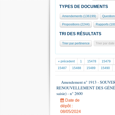
TYPES DE DOCUMENTS
Amendements (136199)
Question
Propositions (2244)
Rapports (10
TRI DES RÉSULTATS
Trier par pertinence
Trier par date
« précedent
1
15478
15479
15487
15488
15489
15490
Amendement n° 1913 - SOUV
RENOUVELLEMENT DES GÉNÉRATI
saisie) - n° 2600
Date de
dépôt :
08/05/2024