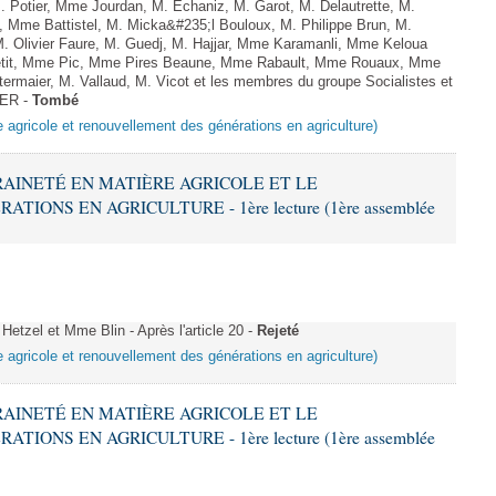
otier, Mme Jourdan, M. Echaniz, M. Garot, M. Delautrette, M.
te, Mme Battistel, M. Micka&#235;l Bouloux, M. Philippe Brun, M.
 M. Olivier Faure, M. Guedj, M. Hajjar, Mme Karamanli, Mme Keloua
Petit, Mme Pic, Mme Pires Beaune, Mme Rabault, Mme Rouaux, Mme
rmaier, M. Vallaud, M. Vicot et les membres du groupe Socialistes et
IER -
Tombé
e agricole et renouvellement des générations en agriculture)
ERAINETÉ EN MATIÈRE AGRICOLE ET LE
ONS EN AGRICULTURE - 1ère lecture (1ère assemblée
tzel et Mme Blin - Après l'article 20 -
Rejeté
e agricole et renouvellement des générations en agriculture)
ERAINETÉ EN MATIÈRE AGRICOLE ET LE
ONS EN AGRICULTURE - 1ère lecture (1ère assemblée