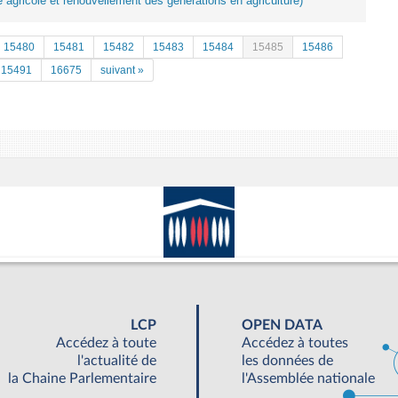
e agricole et renouvellement des générations en agriculture)
15480
15481
15482
15483
15484
15485
15486
15491
16675
suivant »
LCP
OPEN DATA
Accédez à toute
Accédez à toutes
l'actualité de
les données de
la Chaine Parlementaire
l'Assemblée nationale