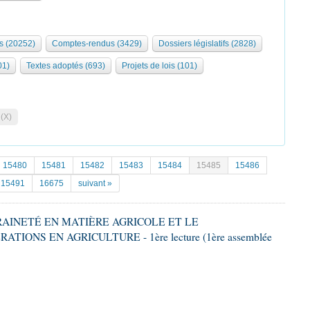
s (20252)
Comptes-rendus (3429)
Dossiers législatifs (2828)
01)
Textes adoptés (693)
Projets de lois (101)
 (X)
15480
15481
15482
15483
15484
15485
15486
15491
16675
suivant »
ERAINETÉ EN MATIÈRE AGRICOLE ET LE
ONS EN AGRICULTURE - 1ère lecture (1ère assemblée