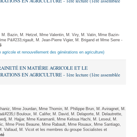
ONS EN AGRICULTURE - 1ère lecture (1ère assemblée
. Bazin, M. Hetzel, Mme Valentin, M. Viry, M. Vatin, Mme Bazin-
me P&#233;rigault, M. Jean-Pierre Vigier, M. Brigand et Mme Serre -
é
e agricole et renouvellement des générations en agriculture)
ERAINETÉ EN MATIÈRE AGRICOLE ET LE
ONS EN AGRICULTURE - 1ère lecture (1ère assemblée
haniz, Mme Jourdan, Mme Thomin, M. Philippe Brun, M. Aviragnet, M.
a&#235;l Bouloux, M. Califer, M. David, M. Delaporte, M. Delautrette,
Guedj, M. Hajjar, Mme Karamanli, Mme Keloua Hachi, M. Leseul, M.
e Pic, Mme Pires Beaune, Mme Rabault, Mme Rouaux, Mme Santiago,
. Vallaud, M. Vicot et les membres du groupe Socialistes et
eté