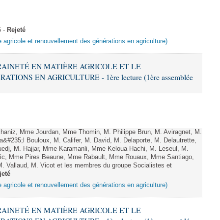
5 -
Rejeté
e agricole et renouvellement des générations en agriculture)
ERAINETÉ EN MATIÈRE AGRICOLE ET LE
ONS EN AGRICULTURE - 1ère lecture (1ère assemblée
haniz, Mme Jourdan, Mme Thomin, M. Philippe Brun, M. Aviragnet, M.
a&#235;l Bouloux, M. Califer, M. David, M. Delaporte, M. Delautrette,
Guedj, M. Hajjar, Mme Karamanli, Mme Keloua Hachi, M. Leseul, M.
e Pic, Mme Pires Beaune, Mme Rabault, Mme Rouaux, Mme Santiago,
. Vallaud, M. Vicot et les membres du groupe Socialistes et
jeté
e agricole et renouvellement des générations en agriculture)
ERAINETÉ EN MATIÈRE AGRICOLE ET LE