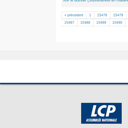
Voir le dossier (Souveraineté en matièr
« précedent
1
15478
15479
15487
15488
15489
15490