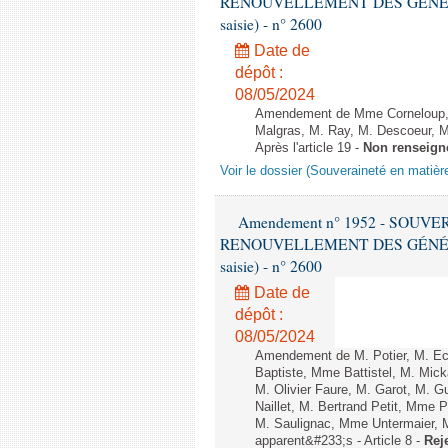
RENOUVELLEMENT DES GÉNÉRATI
saisie) - n° 2600
Date de
dépôt :
08/05/2024
Amendement de Mme Corneloup, M
Malgras, M. Ray, M. Descoeur, M
Après l'article 19 -
Non renseign
Voir le dossier (Souveraineté en matièr
Amendement n° 1952 - SOUV
RENOUVELLEMENT DES GÉNÉRATI
saisie) - n° 2600
Date de
dépôt :
08/05/2024
Amendement de M. Potier, M. Ec
Baptiste, Mme Battistel, M. Mick
M. Olivier Faure, M. Garot, M. 
Naillet, M. Bertrand Petit, Mm
M. Saulignac, Mme Untermaier, M
apparent&#233;s - Article 8 -
Rej