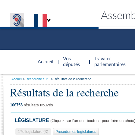
Assemb
Accèder à
la page
Vos
Travaux
Accueil
d'accueil
députés
parlementaires
Vous
Accueil
Recherche sur...
Résultats de la recherche
êtes
Résultats de la recherche
Général
ici
CONNEX
TRAVA
CONNA
DÉC
:
166753
résultats trouvés
LÉGISLATURE
(Cliquez sur l'un des boutons pour faire un choix
17e législature (X)
Précédentes législatures