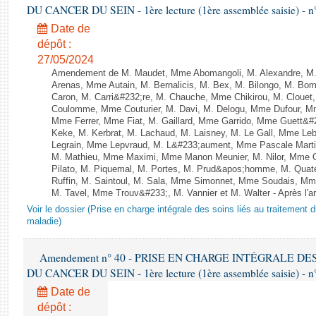
DU CANCER DU SEIN - 1ère lecture (1ère assemblée saisie) - n
Date de
dépôt :
27/05/2024
Amendement de M. Maudet, Mme Abomangoli, M. Alexandre, M
Arenas, Mme Autain, M. Bernalicis, M. Bex, M. Bilongo, M. Bom
Caron, M. Carri&#232;re, M. Chauche, Mme Chikirou, M. Clouet,
Coulomme, Mme Couturier, M. Davi, M. Delogu, Mme Dufour, M
Mme Ferrer, Mme Fiat, M. Gaillard, Mme Garrido, Mme Guett&#
Keke, M. Kerbrat, M. Lachaud, M. Laisney, M. Le Gall, Mme L
Legrain, Mme Lepvraud, M. L&#233;aument, Mme Pascale Martin
M. Mathieu, Mme Maximi, Mme Manon Meunier, M. Nilor, Mme 
Pilato, M. Piquemal, M. Portes, M. Prud&apos;homme, M. Qua
Ruffin, M. Saintoul, M. Sala, Mme Simonnet, Mme Soudais, Mm
M. Tavel, Mme Trouv&#233;, M. Vannier et M. Walter - Après l'a
Voir le dossier (Prise en charge intégrale des soins liés au traitement 
maladie)
Amendement n° 40 - PRISE EN CHARGE INTÉGRALE D
DU CANCER DU SEIN - 1ère lecture (1ère assemblée saisie) - n
Date de
dépôt :