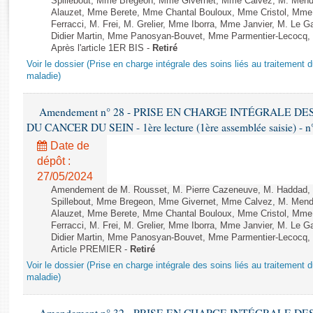
Spillebout, Mme Bregeon, Mme Givernet, Mme Calvez, M. Mend
Rapports d'enquête
Alauzet, Mme Berete, Mme Chantal Bouloux, Mme Cristol, Mme
Rapports législatifs
Ferracci, M. Frei, M. Grelier, Mme Iborra, Mme Janvier, M. Le
Didier Martin, Mme Panosyan-Bouvet, Mme Parmentier-Lecocq,
Rapports sur l'application des lois
Après l'article 1ER BIS -
Retiré
Baromètre de l’application des lois
Voir le dossier (Prise en charge intégrale des soins liés au traitement 
maladie)
Dossiers législatifs
Amendement n° 28 - PRISE EN CHARGE INTÉGRALE D
Budget et sécurité sociale
DU CANCER DU SEIN - 1ère lecture (1ère assemblée saisie) - n
Questions écrites et orales
Date de
Comptes rendus des débats
dépôt :
27/05/2024
Amendement de M. Rousset, M. Pierre Cazeneuve, M. Haddad, 
Spillebout, Mme Bregeon, Mme Givernet, Mme Calvez, M. Mend
Alauzet, Mme Berete, Mme Chantal Bouloux, Mme Cristol, Mme
Ferracci, M. Frei, M. Grelier, Mme Iborra, Mme Janvier, M. Le
Didier Martin, Mme Panosyan-Bouvet, Mme Parmentier-Lecocq,
Article PREMIER -
Retiré
Voir le dossier (Prise en charge intégrale des soins liés au traitement 
maladie)