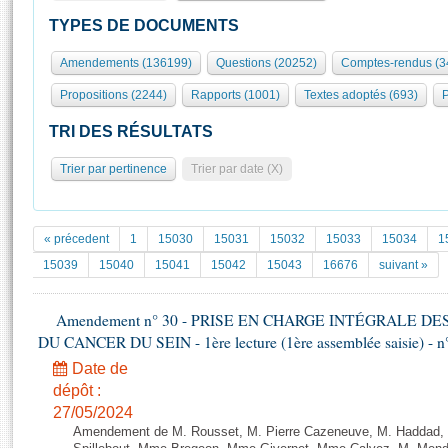
S'id
Présidence
Séance publique
Rôle et pouvoirs de l'Assemblée
Visiter l'Assemblée
TYPES DE DOCUMENTS
Fiches « Connaissance de l’Assemblée »
577 députés
Commissions et autres organes
Visite virtuelle du palais Bourbon
Amendements (136199)
Questions (20252)
Comptes-rendus (3
Organisation de l'Assemblée
Groupes politiques
Europe et International
Assister à une séance
Mot
Propositions (2244)
Rapports (1001)
Textes adoptés (693)
P
Présidence
Conférence des Présidents
Bureau
Collège des Ques
Élections législatives
Contrôle et évaluation
Accès des chercheurs à l’Assemblée
TRI DES RÉSULTATS
Congrès
Les évènements
S'inscrire
Trier par pertinence
Trier par date (X)
Pétitions
Statistiques et chiffres clés
Transparence et déontologie
Vous n'ave
Patrimoine
E
Documents de référence
« précedent
1
15030
15031
15032
15033
15034
1
La Bibliothèque
( Constitution | Règlement de l'Assemblée ... )
Documents parlementaires
15039
15040
15041
15042
15043
16676
suivant »
Les archives
Projets de loi
Contacts et plan d'accès
Amendement n° 30 - PRISE EN CHARGE INTÉGRALE D
Propositions de loi
Histoire
DU CANCER DU SEIN - 1ère lecture (1ère assemblée saisie) - n
Photos libres de droit
Amendements
Juniors
Date de
Textes adoptés
Anciennes législatures
dépôt :
27/05/2024
Liens vers les sites publics
Rapports d'information
Amendement de M. Rousset, M. Pierre Cazeneuve, M. Haddad, 