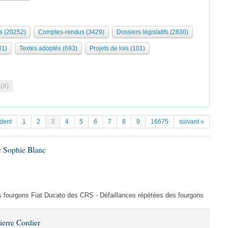
s (20252)
Comptes-rendus (3429)
Dossiers législatifs (2830)
01)
Textes adoptés (693)
Projets de lois (101)
 (X)
dent
1
2
3
4
5
6
7
8
9
16675
suivant »
e Sophie Blanc
es fourgons Fiat Ducato des CRS - Défaillances répétées des fourgons
ierre Cordier