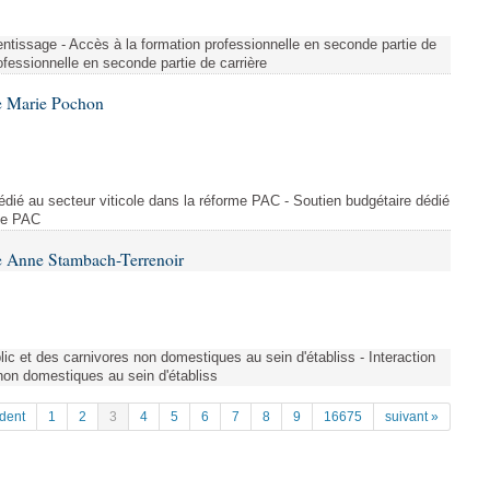
entissage - Accès à la formation professionnelle en seconde partie de
ofessionnelle en seconde partie de carrière
e Marie Pochon
dédié au secteur viticole dans la réforme PAC - Soutien budgétaire dédié
rme PAC
e Anne Stambach-Terrenoir
blic et des carnivores non domestiques au sein d'établiss - Interaction
 non domestiques au sein d'établiss
dent
1
2
3
4
5
6
7
8
9
16675
suivant »