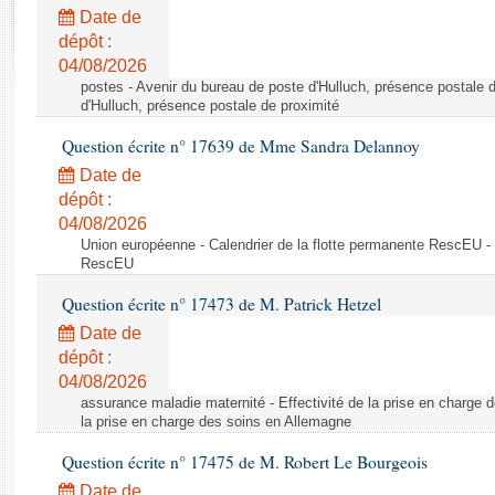
Rapports d'enquête
Date de
Rapports législatifs
dépôt :
Rapports sur l'application des lois
04/08/2026
Baromètre de l’application des lois
postes - Avenir du bureau de poste d'Hulluch, présence postale d
d'Hulluch, présence postale de proximité
Question écrite n° 17639 de Mme Sandra Delannoy
Dossiers législatifs
Date de
Budget et sécurité sociale
dépôt :
Questions écrites et orales
04/08/2026
Comptes rendus des débats
Union européenne - Calendrier de la flotte permanente RescEU - 
RescEU
Question écrite n° 17473 de M. Patrick Hetzel
Date de
dépôt :
04/08/2026
assurance maladie maternité - Effectivité de la prise en charge d
la prise en charge des soins en Allemagne
Question écrite n° 17475 de M. Robert Le Bourgeois
Date de