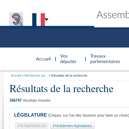
Assemb
Accèder à
la page
Vos
Travaux
Accueil
d'accueil
députés
parlementaires
Vous
Accueil
Recherche sur...
Résultats de la recherche
êtes
Résultats de la recherche
Général
ici
CONNEX
TRAVA
CONNA
DÉC
:
166747
résultats trouvés
LÉGISLATURE
(Cliquez sur l'un des boutons pour faire un choix
17e législature (X)
Précédentes législatures