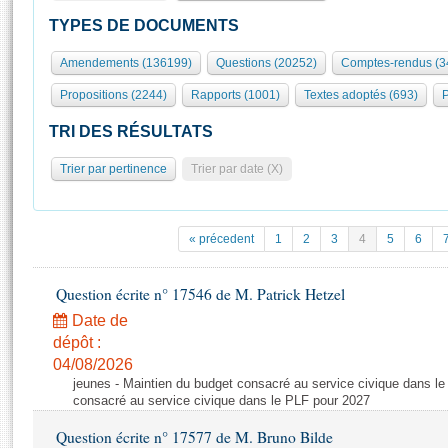
S'id
Présidence
Séance publique
Rôle et pouvoirs de l'Assemblée
Visiter l'Assemblée
TYPES DE DOCUMENTS
Fiches « Connaissance de l’Assemblée »
577 députés
Commissions et autres organes
Visite virtuelle du palais Bourbon
Amendements (136199)
Questions (20252)
Comptes-rendus (3
Organisation de l'Assemblée
Groupes politiques
Europe et International
Assister à une séance
Mot
Propositions (2244)
Rapports (1001)
Textes adoptés (693)
P
Présidence
Conférence des Présidents
Bureau
Collège des Ques
Élections législatives
Contrôle et évaluation
Accès des chercheurs à l’Assemblée
TRI DES RÉSULTATS
Congrès
Les évènements
S'inscrire
Trier par pertinence
Trier par date (X)
Pétitions
Statistiques et chiffres clés
Transparence et déontologie
Vous n'ave
Patrimoine
E
Documents de référence
« précedent
1
2
3
4
5
6
La Bibliothèque
( Constitution | Règlement de l'Assemblée ... )
Documents parlementaires
Les archives
Question écrite n° 17546 de M. Patrick Hetzel
Projets de loi
Contacts et plan d'accès
Date de
Propositions de loi
Histoire
Photos libres de droit
dépôt :
Amendements
Juniors
04/08/2026
Textes adoptés
jeunes - Maintien du budget consacré au service civique dans le
Anciennes législatures
consacré au service civique dans le PLF pour 2027
Liens vers les sites publics
Rapports d'information
Question écrite n° 17577 de M. Bruno Bilde