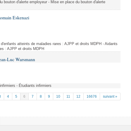
du bouton d'alerte employeur - Mise en place du bouton d'alerte
Romain Eskenazi
d'enfants atteints de maladies rares : AJPP et droits MDPH - Aidants
ares : AJPP et droits MDPH
 Jean-Luc Warsmann
nfirmiers - Étudiants infirmiers
3
4
5
6
7
8
9
10
11
12
16676
suivant »