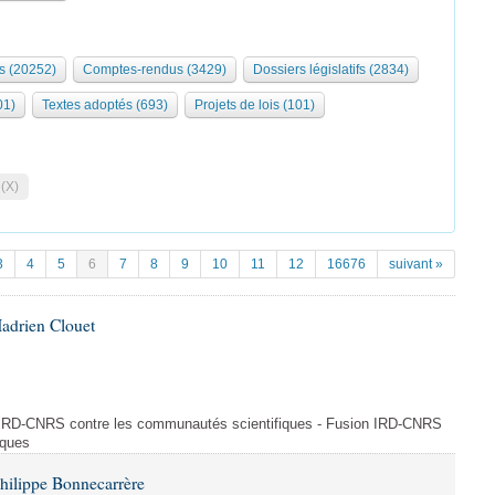
s (20252)
Comptes-rendus (3429)
Dossiers législatifs (2834)
01)
Textes adoptés (693)
Projets de lois (101)
 (X)
3
4
5
6
7
8
9
10
11
12
16676
suivant »
adrien Clouet
n IRD-CNRS contre les communautés scientifiques - Fusion IRD-CNRS
iques
hilippe Bonnecarrère