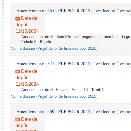
Rapports d'enquête
Rapports législatifs
Amendement n° 465 - PLF POUR 2025 - 1ère lecture (1ère ass
Rapports sur l'application des lois
Date de
Baromètre de l’application des lois
dépôt :
12/10/2024
Amendement de M. Jean-Philippe Tanguy et les membres du gro
Dossiers législatifs
l'article 3 -
Rejeté
Budget et sécurité sociale
Voir le dossier (Projet de loi de finances pour 2025)
Questions écrites et orales
Comptes rendus des débats
Amendement n° 371 - PLF POUR 2025 - 1ère lecture (1ère ass
Date de
dépôt :
12/10/2024
Amendement de M. Rolland - Article 18 -
Tombé
Voir le dossier (Projet de loi de finances pour 2025)
Amendement n° 569 - PLF POUR 2025 - 1ère lecture (1ère ass
Date de
dépôt :