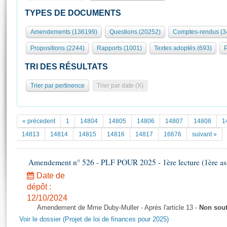
S'id
Présidence
Séance publique
Rôle et pouvoirs de l'Assemblée
Visiter l'Assemblée
TYPES DE DOCUMENTS
Fiches « Connaissance de l’Assemblée »
577 députés
Commissions et autres organes
Visite virtuelle du palais Bourbon
Amendements (136199)
Questions (20252)
Comptes-rendus (3
Organisation de l'Assemblée
Groupes politiques
Europe et International
Assister à une séance
Mot
Propositions (2244)
Rapports (1001)
Textes adoptés (693)
P
Présidence
Conférence des Présidents
Bureau
Collège des Ques
Élections législatives
Contrôle et évaluation
Accès des chercheurs à l’Assemblée
TRI DES RÉSULTATS
Congrès
Les évènements
S'inscrire
Trier par pertinence
Trier par date (X)
Pétitions
Statistiques et chiffres clés
Transparence et déontologie
Vous n'ave
Patrimoine
E
Documents de référence
« précedent
1
14804
14805
14806
14807
14808
1
La Bibliothèque
( Constitution | Règlement de l'Assemblée ... )
Documents parlementaires
14813
14814
14815
14816
14817
16676
suivant »
Les archives
Projets de loi
Contacts et plan d'accès
Amendement n° 526 - PLF POUR 2025 - 1ère lecture (1ère ass
Propositions de loi
Histoire
Photos libres de droit
Amendements
Date de
Juniors
dépôt :
Textes adoptés
Anciennes législatures
12/10/2024
Amendement de Mme Duby-Muller - Après l'article 13 -
Non sou
Liens vers les sites publics
Rapports d'information
Voir le dossier (Projet de loi de finances pour 2025)