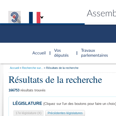
Assemb
Accèder à
la page
Vos
Travaux
Accueil
d'accueil
députés
parlementaires
Vous
Accueil
Recherche sur...
Résultats de la recherche
êtes
Résultats de la recherche
Général
ici
CONNEX
TRAVA
CONNA
DÉC
:
166753
résultats trouvés
LÉGISLATURE
(Cliquez sur l'un des boutons pour faire un choix
17e législature (X)
Précédentes législatures