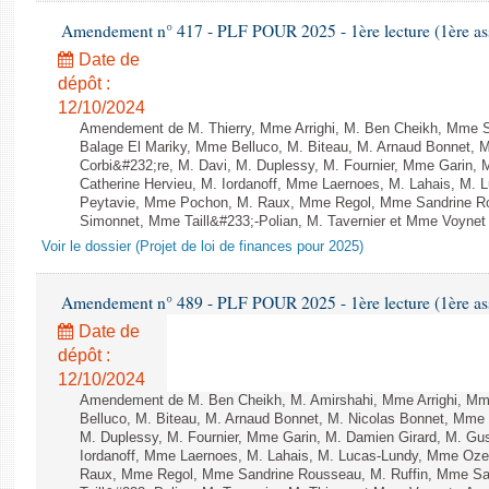
Amendement n° 417 - PLF POUR 2025 - 1ère lecture (1ère ass
Date de
dépôt :
12/10/2024
Amendement de M. Thierry, Mme Arrighi, M. Ben Cheikh, Mme 
Balage El Mariky, Mme Belluco, M. Biteau, M. Arnaud Bonnet, 
Corbi&#232;re, M. Davi, M. Duplessy, M. Fournier, Mme Garin,
Catherine Hervieu, M. Iordanoff, Mme Laernoes, M. Lahais, M.
Peytavie, Mme Pochon, M. Raux, Mme Regol, Mme Sandrine Ro
Simonnet, Mme Taill&#233;-Polian, M. Tavernier et Mme Voynet - 
Voir le dossier (Projet de loi de finances pour 2025)
Amendement n° 489 - PLF POUR 2025 - 1ère lecture (1ère ass
Date de
dépôt :
12/10/2024
Amendement de M. Ben Cheikh, M. Amirshahi, Mme Arrighi, Mm
Belluco, M. Biteau, M. Arnaud Bonnet, M. Nicolas Bonnet, Mme 
M. Duplessy, M. Fournier, Mme Garin, M. Damien Girard, M. Gu
Iordanoff, Mme Laernoes, M. Lahais, M. Lucas-Lundy, Mme Oz
Raux, Mme Regol, Mme Sandrine Rousseau, M. Ruffin, Mme S