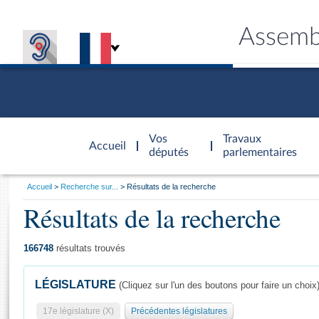
Assemb
Accèder à
la page
Vos
Travaux
Accueil
d'accueil
députés
parlementaires
Vous
Accueil
Recherche sur...
Résultats de la recherche
êtes
Résultats de la recherche
Général
ici
CONNEX
TRAVA
CONNA
DÉC
:
166748
résultats trouvés
LÉGISLATURE
(Cliquez sur l'un des boutons pour faire un choix
17e législature (X)
Précédentes législatures