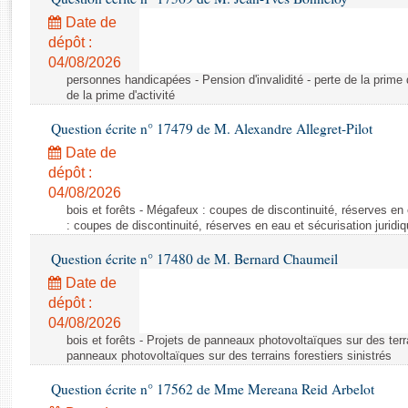
Rapports d'enquête
Date de
Rapports législatifs
dépôt :
Rapports sur l'application des lois
04/08/2026
Baromètre de l’application des lois
personnes handicapées - Pension d'invalidité - perte de la prime d'
de la prime d'activité
Dossiers législatifs
Question écrite n° 17479 de M. Alexandre Allegret-Pilot
Budget et sécurité sociale
Date de
Questions écrites et orales
dépôt :
04/08/2026
Comptes rendus des débats
bois et forêts - Mégafeux : coupes de discontinuité, réserves en 
: coupes de discontinuité, réserves en eau et sécurisation juridi
Question écrite n° 17480 de M. Bernard Chaumeil
Date de
dépôt :
04/08/2026
bois et forêts - Projets de panneaux photovoltaïques sur des terra
panneaux photovoltaïques sur des terrains forestiers sinistrés
Question écrite n° 17562 de Mme Mereana Reid Arbelot