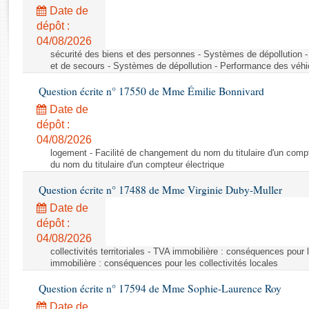
Rapports d'enquête
Date de
Rapports législatifs
dépôt :
Rapports sur l'application des lois
04/08/2026
Baromètre de l’application des lois
sécurité des biens et des personnes - Systèmes de dépollution 
et de secours - Systèmes de dépollution - Performance des véhi
Question écrite n° 17550 de Mme Émilie Bonnivard
Dossiers législatifs
Date de
Budget et sécurité sociale
dépôt :
Questions écrites et orales
04/08/2026
Comptes rendus des débats
logement - Facilité de changement du nom du titulaire d'un compt
du nom du titulaire d'un compteur électrique
Question écrite n° 17488 de Mme Virginie Duby-Muller
Date de
dépôt :
04/08/2026
collectivités territoriales - TVA immobilière : conséquences pour 
immobilière : conséquences pour les collectivités locales
Question écrite n° 17594 de Mme Sophie-Laurence Roy
Date de