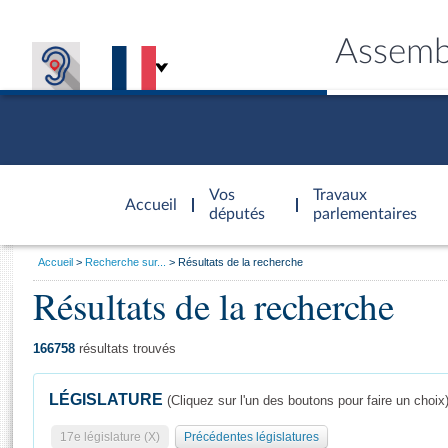
Assemb
Accèder à
la page
Vos
Travaux
Accueil
d'accueil
députés
parlementaires
Vous
Accueil
Recherche sur...
Résultats de la recherche
êtes
Résultats de la recherche
Général
ici
CONNEX
TRAVA
CONNA
DÉC
:
166758
résultats trouvés
LÉGISLATURE
(Cliquez sur l'un des boutons pour faire un choix
17e législature (X)
Précédentes législatures