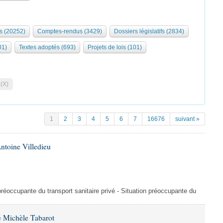
s (20252)
Comptes-rendus (3429)
Dossiers législatifs (2834)
01)
Textes adoptés (693)
Projets de lois (101)
 (X)
1
2
3
4
5
6
7
16676
suivant »
ntoine Villedieu
préoccupante du transport sanitaire privé - Situation préoccupante du
 Michèle Tabarot