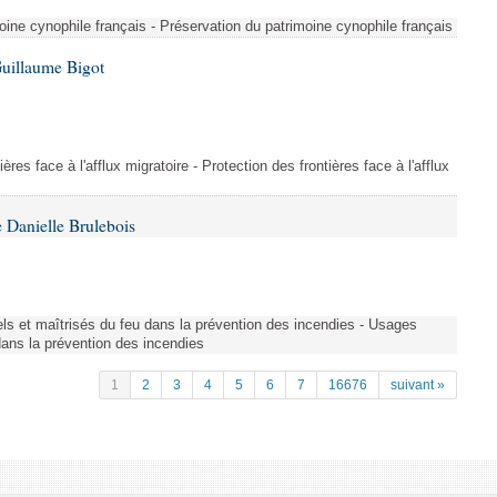
ine cynophile français - Préservation du patrimoine cynophile français
Guillaume Bigot
ères face à l'afflux migratoire - Protection des frontières face à l'afflux
 Danielle Brulebois
nels et maîtrisés du feu dans la prévention des incendies - Usages
 dans la prévention des incendies
1
2
3
4
5
6
7
16676
suivant »