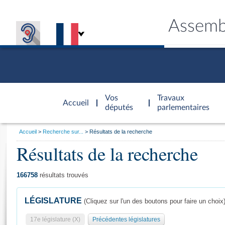
Assemb
Accèder à
la page
Vos
Travaux
Accueil
d'accueil
députés
parlementaires
Vous
Accueil
Recherche sur...
Résultats de la recherche
êtes
Résultats de la recherche
Général
ici
CONNEX
TRAVA
CONNA
DÉC
:
166758
résultats trouvés
LÉGISLATURE
(Cliquez sur l'un des boutons pour faire un choix
17e législature (X)
Précédentes législatures