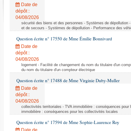
Rapports d'enquête
Date de
Rapports législatifs
dépôt :
Rapports sur l'application des lois
04/08/2026
Baromètre de l’application des lois
sécurité des biens et des personnes - Systèmes de dépollution 
et de secours - Systèmes de dépollution - Performance des véhi
Question écrite n° 17550 de Mme Émilie Bonnivard
Dossiers législatifs
Date de
Budget et sécurité sociale
dépôt :
Questions écrites et orales
04/08/2026
Comptes rendus des débats
logement - Facilité de changement du nom du titulaire d'un compt
du nom du titulaire d'un compteur électrique
Question écrite n° 17488 de Mme Virginie Duby-Muller
Date de
dépôt :
04/08/2026
collectivités territoriales - TVA immobilière : conséquences pour 
immobilière : conséquences pour les collectivités locales
Question écrite n° 17594 de Mme Sophie-Laurence Roy
Date de