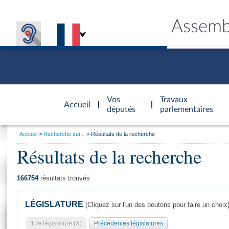
Assemb
Accèder à
la page
Vos
Travaux
Accueil
d'accueil
députés
parlementaires
Vous
Accueil
Recherche sur...
Résultats de la recherche
êtes
Résultats de la recherche
Général
ici
CONNEX
TRAVA
CONNA
DÉC
:
166754
résultats trouvés
LÉGISLATURE
(Cliquez sur l'un des boutons pour faire un choix
17e législature (X)
Précédentes législatures