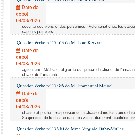
Rapports d'enquête
Date de
Rapports législatifs
dépôt :
Rapports sur l'application des lois
04/08/2026
Baromètre de l’application des lois
sécurité des biens et des personnes - Volontariat chez les sapeu
sapeurs-pompiers
Dossiers législatifs
Question écrite n° 17463 de M. Loïc Kervran
Budget et sécurité sociale
Date de
Questions écrites et orales
dépôt :
04/08/2026
Comptes rendus des débats
agriculture - MAEC et éligibilité du quinoa, du chia et de l'amaran
chia et de l'amarante
Question écrite n° 17486 de M. Emmanuel Maurel
Date de
dépôt :
04/08/2026
chasse et pêche - Suspension de la chasse dans les zones dure
Suspension de la chasse dans les zones durement touchées par
Question écrite n° 17510 de Mme Virginie Duby-Muller