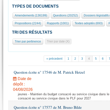
S'id
Présidence
Séance publique
Rôle et pouvoirs de l'Assemblée
Visiter l'Assemblée
TYPES DE DOCUMENTS
Fiches « Connaissance de l’Assemblée »
577 députés
Commissions et autres organes
Visite virtuelle du palais Bourbon
Amendements (136199)
Questions (20252)
Dossiers législatifs
Organisation de l'Assemblée
Groupes politiques
Europe et International
Assister à une séance
Mot
Propositions (2244)
Rapports (1001)
Textes adoptés (693)
P
Présidence
Conférence des Présidents
Bureau
Collège des Ques
Élections législatives
Contrôle et évaluation
Accès des chercheurs à l’Assemblée
TRI DES RÉSULTATS
Congrès
Les évènements
S'inscrire
Trier par pertinence
Trier par date (X)
Pétitions
Statistiques et chiffres clés
Transparence et déontologie
Vous n'ave
Patrimoine
E
Documents de référence
« précedent
1
2
3
4
5
6
La Bibliothèque
( Constitution | Règlement de l'Assemblée ... )
Documents parlementaires
Les archives
Question écrite n° 17546 de M. Patrick Hetzel
Projets de loi
Contacts et plan d'accès
Date de
Propositions de loi
Histoire
Photos libres de droit
dépôt :
Amendements
Juniors
04/08/2026
Textes adoptés
jeunes - Maintien du budget consacré au service civique dans le
Anciennes législatures
consacré au service civique dans le PLF pour 2027
Liens vers les sites publics
Rapports d'information
Question écrite n° 17577 de M. Bruno Bilde