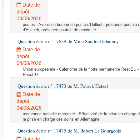
Rapports d'enquête
Date de
Rapports législatifs
dépôt :
Rapports sur l'application des lois
04/08/2026
Baromètre de l’application des lois
postes - Avenir du bureau de poste d'Hulluch, présence postale d
d'Hulluch, présence postale de proximité
Question écrite n° 17639 de Mme Sandra Delannoy
Dossiers législatifs
Date de
Budget et sécurité sociale
dépôt :
Questions écrites et orales
04/08/2026
Comptes rendus des débats
Union européenne - Calendrier de la flotte permanente RescEU - 
RescEU
Question écrite n° 17473 de M. Patrick Hetzel
Date de
dépôt :
04/08/2026
assurance maladie maternité - Effectivité de la prise en charge d
la prise en charge des soins en Allemagne
Question écrite n° 17475 de M. Robert Le Bourgeois
Date de