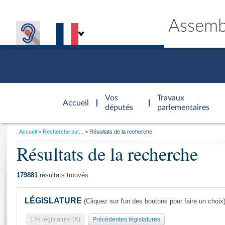
Assemb
Accèder à
la page
Vos
Travaux
Accueil
d'accueil
députés
parlementaires
Vous
Accueil
Recherche sur...
Résultats de la recherche
êtes
Résultats de la recherche
Général
ici
CONNEX
TRAVA
CONNA
DÉC
:
179881
résultats trouvés
LÉGISLATURE
(Cliquez sur l'un des boutons pour faire un choix
17e législature (X)
Précédentes législatures