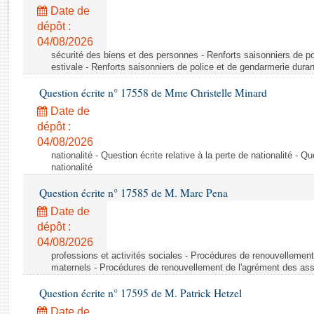
Rapports d'enquête
Date de
Rapports législatifs
dépôt :
Rapports sur l'application des lois
04/08/2026
Baromètre de l’application des lois
sécurité des biens et des personnes - Renforts saisonniers de po
estivale - Renforts saisonniers de police et de gendarmerie duran
Question écrite n° 17558 de Mme Christelle Minard
Dossiers législatifs
Date de
Budget et sécurité sociale
dépôt :
Questions écrites et orales
04/08/2026
Comptes rendus des débats
nationalité - Question écrite relative à la perte de nationalité - Qu
nationalité
Question écrite n° 17585 de M. Marc Pena
Date de
dépôt :
04/08/2026
professions et activités sociales - Procédures de renouvellemen
maternels - Procédures de renouvellement de l'agrément des ass
Question écrite n° 17595 de M. Patrick Hetzel
Date de