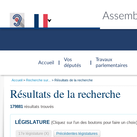
Assemb
Accèder à
la page
Vos
Travaux
Accueil
d'accueil
députés
parlementaires
Vous
Accueil
Recherche sur...
Résultats de la recherche
êtes
Résultats de la recherche
Général
ici
CONNEX
TRAVA
CONNA
DÉC
:
179881
résultats trouvés
LÉGISLATURE
(Cliquez sur l'un des boutons pour faire un choix
17e législature (X)
Précédentes législatures