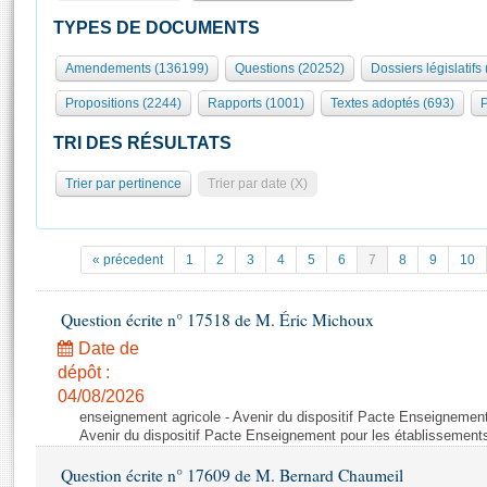
S'id
Présidence
Séance publique
Rôle et pouvoirs de l'Assemblée
Visiter l'Assemblée
TYPES DE DOCUMENTS
Fiches « Connaissance de l’Assemblée »
577 députés
Commissions et autres organes
Visite virtuelle du palais Bourbon
Amendements (136199)
Questions (20252)
Dossiers législatifs
Organisation de l'Assemblée
Groupes politiques
Europe et International
Assister à une séance
Mot
Propositions (2244)
Rapports (1001)
Textes adoptés (693)
P
Présidence
Conférence des Présidents
Bureau
Collège des Ques
Élections législatives
Contrôle et évaluation
Accès des chercheurs à l’Assemblée
TRI DES RÉSULTATS
Congrès
Les évènements
S'inscrire
Trier par pertinence
Trier par date (X)
Pétitions
Statistiques et chiffres clés
Transparence et déontologie
Vous n'ave
Patrimoine
E
Documents de référence
« précedent
1
2
3
4
5
6
7
8
9
10
La Bibliothèque
( Constitution | Règlement de l'Assemblée ... )
Documents parlementaires
Les archives
Question écrite n° 17518 de M. Éric Michoux
Projets de loi
Contacts et plan d'accès
Date de
Propositions de loi
Histoire
Photos libres de droit
dépôt :
Amendements
Juniors
04/08/2026
Textes adoptés
enseignement agricole - Avenir du dispositif Pacte Enseignement
Anciennes législatures
Avenir du dispositif Pacte Enseignement pour les établissements
Liens vers les sites publics
Rapports d'information
Question écrite n° 17609 de M. Bernard Chaumeil