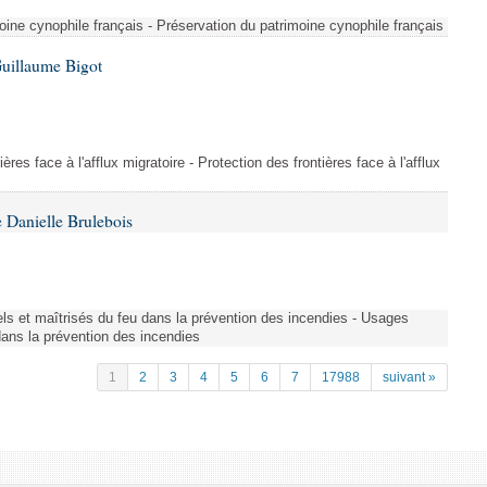
ine cynophile français - Préservation du patrimoine cynophile français
Guillaume Bigot
ères face à l'afflux migratoire - Protection des frontières face à l'afflux
 Danielle Brulebois
nels et maîtrisés du feu dans la prévention des incendies - Usages
 dans la prévention des incendies
1
2
3
4
5
6
7
17988
suivant »