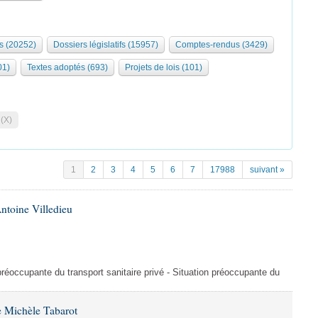
s (20252)
Dossiers législatifs (15957)
Comptes-rendus (3429)
01)
Textes adoptés (693)
Projets de lois (101)
 (X)
1
2
3
4
5
6
7
17988
suivant »
ntoine Villedieu
préoccupante du transport sanitaire privé - Situation préoccupante du
 Michèle Tabarot