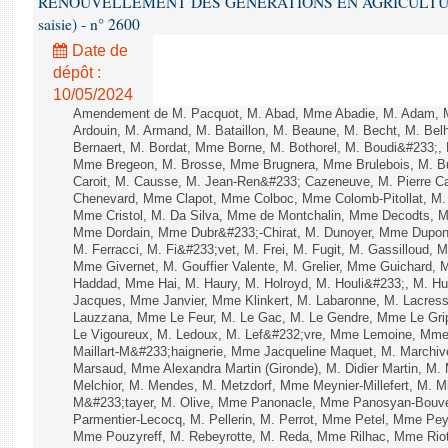
RENOUVELLEMENT DES GÉNÉRATIONS EN AGRICULTURE - 1è
saisie) - n° 2600
Date de
dépôt :
10/05/2024
Amendement de M. Pacquot, M. Abad, Mme Abadie, M. Adam, M.
Ardouin, M. Armand, M. Bataillon, M. Beaune, M. Becht, M. Bel
Bernaert, M. Bordat, Mme Borne, M. Bothorel, M. Boudi&#233;
Mme Bregeon, M. Brosse, Mme Brugnera, Mme Brulebois, M. 
Caroit, M. Causse, M. Jean-Ren&#233; Cazeneuve, M. Pierre 
Chenevard, Mme Clapot, Mme Colboc, Mme Colomb-Pitollat, M. 
Mme Cristol, M. Da Silva, Mme de Montchalin, Mme Decodts, Mm
Mme Dordain, Mme Dubr&#233;-Chirat, M. Dunoyer, Mme Dupont
M. Ferracci, M. Fi&#233;vet, M. Frei, M. Fugit, M. Gassilloud,
Mme Givernet, M. Gouffier Valente, M. Grelier, Mme Guichard,
Haddad, Mme Hai, M. Haury, M. Holroyd, M. Houli&#233;, M. Hu
Jacques, Mme Janvier, Mme Klinkert, M. Labaronne, M. Lacres
Lauzzana, Mme Le Feur, M. Le Gac, M. Le Gendre, Mme Le Gri
Le Vigoureux, M. Ledoux, M. Lef&#232;vre, Mme Lemoine, Mme 
Maillart-M&#233;haignerie, Mme Jacqueline Maquet, M. Marchiv
Marsaud, Mme Alexandra Martin (Gironde), M. Didier Martin, M
Melchior, M. Mendes, M. Metzdorf, Mme Meynier-Millefert, M. 
M&#233;tayer, M. Olive, Mme Panonacle, Mme Panosyan-Bouvet
Parmentier-Lecocq, M. Pellerin, M. Perrot, Mme Petel, Mme Pey
Mme Pouzyreff, M. Rebeyrotte, M. Reda, Mme Rilhac, Mme Riot