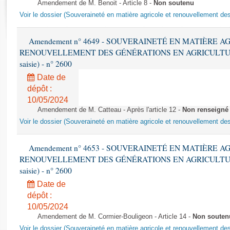
Rapports d'enquête
Amendement de M. Benoit - Article 8 -
Non soutenu
Voir le dossier (Souveraineté en matière agricole et renouvellement des
Rapports législatifs
Rapports sur l'application des lois
Amendement n° 4649 - SOUVERAINETÉ EN MATIÈRE A
Baromètre de l’application des lois
RENOUVELLEMENT DES GÉNÉRATIONS EN AGRICULTURE - 1è
saisie) - n° 2600
Dossiers législatifs
Date de
Budget et sécurité sociale
dépôt :
Questions écrites et orales
10/05/2024
Comptes rendus des débats
Amendement de M. Catteau - Après l'article 12 -
Non renseigné
Voir le dossier (Souveraineté en matière agricole et renouvellement des
Amendement n° 4653 - SOUVERAINETÉ EN MATIÈRE A
RENOUVELLEMENT DES GÉNÉRATIONS EN AGRICULTURE - 1è
saisie) - n° 2600
Date de
dépôt :
10/05/2024
Amendement de M. Cormier-Bouligeon - Article 14 -
Non souten
Voir le dossier (Souveraineté en matière agricole et renouvellement des