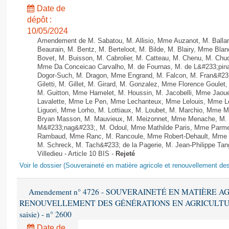
Date de
dépôt :
10/05/2024
Amendement de M. Sabatou, M. Allisio, Mme Auzanot, M. Ballar
Beaurain, M. Bentz, M. Berteloot, M. Bilde, M. Blairy, Mme Bla
Bovet, M. Buisson, M. Cabrolier, M. Catteau, M. Chenu, M. C
Mme Da Conceicao Carvalho, M. de Fournas, M. de L&#233;pi
Dogor-Such, M. Dragon, Mme Engrand, M. Falcon, M. Fran&#23
Giletti, M. Gillet, M. Girard, M. Gonzalez, Mme Florence Goulet
M. Guitton, Mme Hamelet, M. Houssin, M. Jacobelli, Mme Jaou
Lavalette, Mme Le Pen, Mme Lechanteux, Mme Lelouis, Mme Le
Liguori, Mme Lorho, M. Lottiaux, M. Loubet, M. Marchio, Mme 
Bryan Masson, M. Mauvieux, M. Meizonnet, Mme Menache, M. M
M&#233;nag&#233;, M. Odoul, Mme Mathilde Paris, Mme Parment
Rambaud, Mme Ranc, M. Rancoule, Mme Robert-Dehault, Mme R
M. Schreck, M. Tach&#233; de la Pagerie, M. Jean-Philippe Tang
Villedieu - Article 10 BIS -
Rejeté
Voir le dossier (Souveraineté en matière agricole et renouvellement des
Amendement n° 4726 - SOUVERAINETÉ EN MATIÈRE A
RENOUVELLEMENT DES GÉNÉRATIONS EN AGRICULTURE - 1è
saisie) - n° 2600
Date de