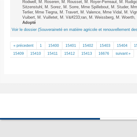
Rodwell, M. Roseren, M. Rousset, M. Royer-Perreaut, M. Rudig
Sitzenstuhl, M. Sorez, M. Sorre, Mme Spillebout, M. Studer, Mm
Terlier, Mme Tiegna, M. Travert, M. Valence, Mme Vidal, M. Vig
Vuibert, M. Vuilletet, M. V&#233;ran, M. Weissberg, M. Woerth, 
Adopté
Voir le dossier (Souveraineté en matière agricole et renouvellement des
« précedent
1
15400
15401
15402
15403
15404
1
15409
15410
15411
15412
15413
16676
suivant »