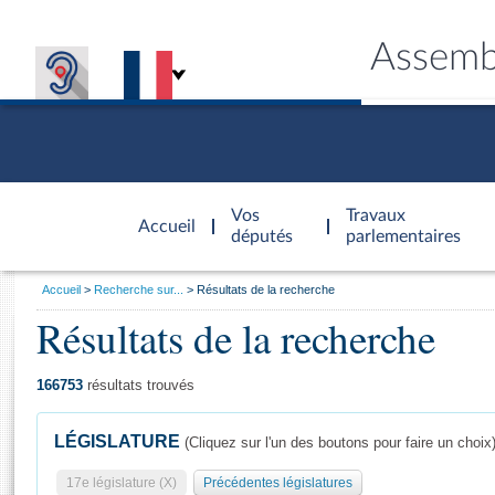
Assemb
Accèder à
la page
Vos
Travaux
Accueil
d'accueil
députés
parlementaires
Vous
Accueil
Recherche sur...
Résultats de la recherche
êtes
Résultats de la recherche
Général
ici
CONNEX
TRAVA
CONNA
DÉC
:
166753
résultats trouvés
LÉGISLATURE
(Cliquez sur l'un des boutons pour faire un choix
17e législature (X)
Précédentes législatures