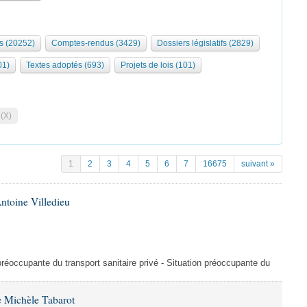
s (20252)
Comptes-rendus (3429)
Dossiers législatifs (2829)
01)
Textes adoptés (693)
Projets de lois (101)
 (X)
1
2
3
4
5
6
7
16675
suivant »
ntoine Villedieu
préoccupante du transport sanitaire privé - Situation préoccupante du
 Michèle Tabarot