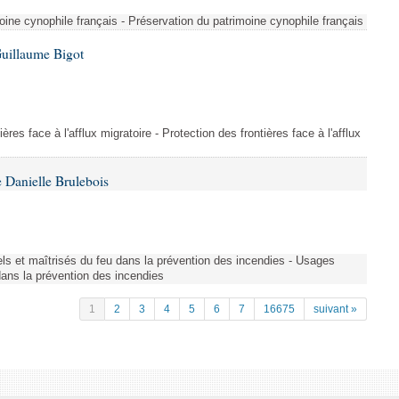
ine cynophile français - Préservation du patrimoine cynophile français
Guillaume Bigot
ères face à l'afflux migratoire - Protection des frontières face à l'afflux
 Danielle Brulebois
nels et maîtrisés du feu dans la prévention des incendies - Usages
 dans la prévention des incendies
1
2
3
4
5
6
7
16675
suivant »