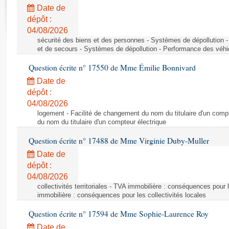
Rapports d'enquête
Date de
Rapports législatifs
dépôt :
Rapports sur l'application des lois
04/08/2026
Baromètre de l’application des lois
sécurité des biens et des personnes - Systèmes de dépollution 
et de secours - Systèmes de dépollution - Performance des véhi
Question écrite n° 17550 de Mme Émilie Bonnivard
Dossiers législatifs
Date de
Budget et sécurité sociale
dépôt :
Questions écrites et orales
04/08/2026
Comptes rendus des débats
logement - Facilité de changement du nom du titulaire d'un compt
du nom du titulaire d'un compteur électrique
Question écrite n° 17488 de Mme Virginie Duby-Muller
Date de
dépôt :
04/08/2026
collectivités territoriales - TVA immobilière : conséquences pour 
immobilière : conséquences pour les collectivités locales
Question écrite n° 17594 de Mme Sophie-Laurence Roy
Date de