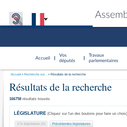
Assemb
Accèder à
la page
Vos
Travaux
Accueil
d'accueil
députés
parlementaires
Vous
Accueil
Recherche sur...
Résultats de la recherche
êtes
Résultats de la recherche
Général
ici
CONNEX
TRAVA
CONNA
DÉC
:
166758
résultats trouvés
LÉGISLATURE
(Cliquez sur l'un des boutons pour faire un choix
17e législature (X)
Précédentes législatures