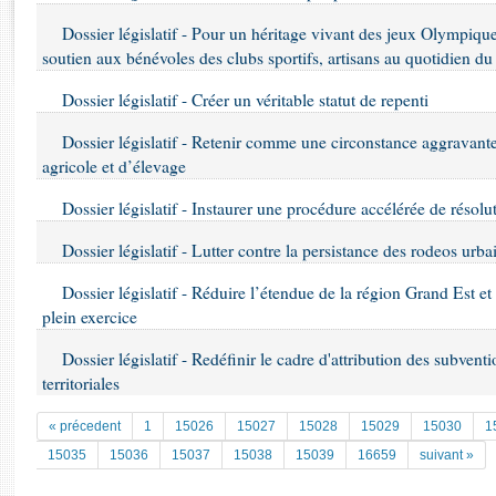
Rapports d'enquête
Dossier législatif - Pour un héritage vivant des jeux Olympiqu
Rapports législatifs
soutien aux bénévoles des clubs sportifs, artisans au quotidien du
Rapports sur l'application des lois
Baromètre de l’application des lois
Dossier législatif - Créer un véritable statut de repenti
Dossier législatif - Retenir comme une circonstance aggravante 
Dossiers législatifs
agricole et d’élevage
Budget et sécurité sociale
Dossier législatif - Instaurer une procédure accélérée de résol
Questions écrites et orales
Comptes rendus des débats
Dossier législatif - Lutter contre la persistance des rodeos urba
Dossier législatif - Réduire l’étendue de la région Grand Est et
plein exercice
Dossier législatif - Redéfinir le cadre d'attribution des subventi
territoriales
« précedent
1
15026
15027
15028
15029
15030
1
15035
15036
15037
15038
15039
16659
suivant »