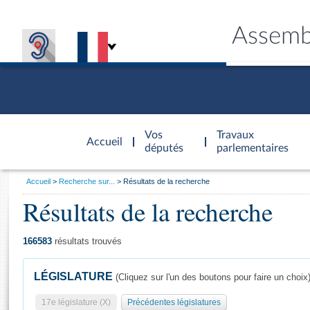
Assemb
Accèder à
la page
Vos
Travaux
Accueil
d'accueil
députés
parlementaires
Vous
Accueil
Recherche sur...
Résultats de la recherche
êtes
Résultats de la recherche
Général
ici
CONNEX
TRAVA
CONNA
DÉC
:
166583
résultats trouvés
LÉGISLATURE
(Cliquez sur l'un des boutons pour faire un choix
17e législature (X)
Précédentes législatures