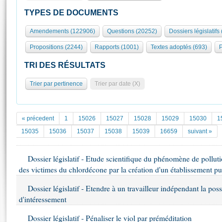
S'id
Présidence
Séance publique
Rôle et pouvoirs de l'Assemblée
Visiter l'Assemblée
TYPES DE DOCUMENTS
Fiches « Connaissance de l’Assemblée »
577 députés
Commissions et autres organes
Visite virtuelle du palais Bourbon
Amendements (122906)
Questions (20252)
Dossiers législatifs
Organisation de l'Assemblée
Groupes politiques
Europe et International
Assister à une séance
Mot
Propositions (2244)
Rapports (1001)
Textes adoptés (693)
P
Présidence
Conférence des Présidents
Bureau
Collège des Ques
Élections législatives
Contrôle et évaluation
Accès des chercheurs à l’Assemblée
TRI DES RÉSULTATS
Congrès
Les évènements
S'inscrire
Trier par pertinence
Trier par date (X)
Pétitions
Statistiques et chiffres clés
Transparence et déontologie
Vous n'ave
Patrimoine
E
Documents de référence
« précedent
1
15026
15027
15028
15029
15030
1
La Bibliothèque
( Constitution | Règlement de l'Assemblée ... )
Documents parlementaires
15035
15036
15037
15038
15039
16659
suivant »
Les archives
Projets de loi
Contacts et plan d'accès
Dossier législatif - Etude scientifique du phénomène de polluti
Propositions de loi
Histoire
des victimes du chlordécone par la création d'un établissement p
Photos libres de droit
Amendements
Juniors
Textes adoptés
Dossier législatif - Etendre à un travailleur indépendant la poss
Anciennes législatures
d'intéressement
Liens vers les sites publics
Rapports d'information
Dossier législatif - Pénaliser le viol par préméditation