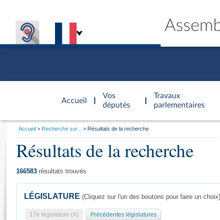
Assemb
Accèder à
la page
Vos
Travaux
Accueil
d'accueil
députés
parlementaires
Vous
Accueil
Recherche sur...
Résultats de la recherche
êtes
Résultats de la recherche
Général
ici
CONNEX
TRAVA
CONNA
DÉC
:
166583
résultats trouvés
LÉGISLATURE
(Cliquez sur l'un des boutons pour faire un choix
17e législature (X)
Précédentes législatures