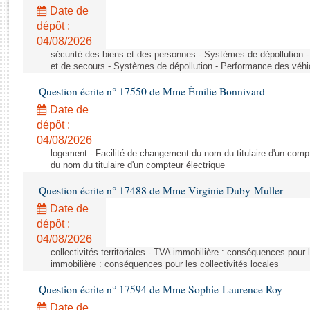
Rapports d'enquête
Date de
Rapports législatifs
dépôt :
Rapports sur l'application des lois
04/08/2026
Baromètre de l’application des lois
sécurité des biens et des personnes - Systèmes de dépollution 
et de secours - Systèmes de dépollution - Performance des véhi
Question écrite n° 17550 de Mme Émilie Bonnivard
Dossiers législatifs
Date de
Budget et sécurité sociale
dépôt :
Questions écrites et orales
04/08/2026
Comptes rendus des débats
logement - Facilité de changement du nom du titulaire d'un compt
du nom du titulaire d'un compteur électrique
Question écrite n° 17488 de Mme Virginie Duby-Muller
Date de
dépôt :
04/08/2026
collectivités territoriales - TVA immobilière : conséquences pour 
immobilière : conséquences pour les collectivités locales
Question écrite n° 17594 de Mme Sophie-Laurence Roy
Date de