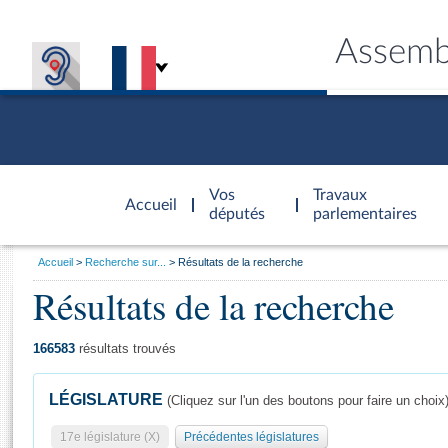
Assemb
Accèder à
la page
Vos
Travaux
Accueil
d'accueil
députés
parlementaires
Vous
Accueil
Recherche sur...
Résultats de la recherche
êtes
Résultats de la recherche
Général
ici
CONNEX
TRAVA
CONNA
DÉC
:
166583
résultats trouvés
LÉGISLATURE
(Cliquez sur l'un des boutons pour faire un choix
17e législature (X)
Précédentes législatures