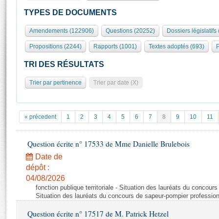
S'id
Présidence
Séance publique
Rôle et pouvoirs de l'Assemblée
Visiter l'Assemblée
TYPES DE DOCUMENTS
Fiches « Connaissance de l’Assemblée »
577 députés
Commissions et autres organes
Visite virtuelle du palais Bourbon
Amendements (122906)
Questions (20252)
Dossiers législatifs
Organisation de l'Assemblée
Groupes politiques
Europe et International
Assister à une séance
Mot
Propositions (2244)
Rapports (1001)
Textes adoptés (693)
P
Présidence
Conférence des Présidents
Bureau
Collège des Ques
Élections législatives
Contrôle et évaluation
Accès des chercheurs à l’Assemblée
TRI DES RÉSULTATS
Congrès
Les évènements
S'inscrire
Trier par pertinence
Trier par date (X)
Pétitions
Statistiques et chiffres clés
Transparence et déontologie
Vous n'ave
Patrimoine
E
Documents de référence
« précedent
1
2
3
4
5
6
7
8
9
10
11
La Bibliothèque
( Constitution | Règlement de l'Assemblée ... )
Documents parlementaires
Les archives
Question écrite n° 17533 de Mme Danielle Brulebois
Projets de loi
Contacts et plan d'accès
Date de
Propositions de loi
Histoire
Photos libres de droit
dépôt :
Amendements
Juniors
04/08/2026
Textes adoptés
fonction publique territoriale - Situation des lauréats du concour
Anciennes législatures
Situation des lauréats du concours de sapeur-pompier professio
Liens vers les sites publics
Rapports d'information
Question écrite n° 17517 de M. Patrick Hetzel