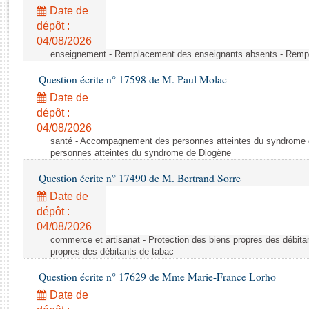
Rapports d'enquête
Date de
Rapports législatifs
dépôt :
Rapports sur l'application des lois
04/08/2026
Baromètre de l’application des lois
enseignement - Remplacement des enseignants absents - Remp
Question écrite n° 17598 de M. Paul Molac
Dossiers législatifs
Date de
Budget et sécurité sociale
dépôt :
04/08/2026
Questions écrites et orales
santé - Accompagnement des personnes atteintes du syndrome
Comptes rendus des débats
personnes atteintes du syndrome de Diogène
Question écrite n° 17490 de M. Bertrand Sorre
Date de
dépôt :
04/08/2026
commerce et artisanat - Protection des biens propres des débita
propres des débitants de tabac
Question écrite n° 17629 de Mme Marie-France Lorho
Date de