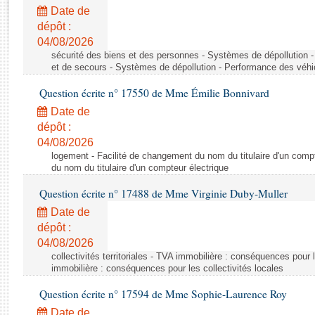
Rapports d'enquête
Date de
Rapports législatifs
dépôt :
Rapports sur l'application des lois
04/08/2026
Baromètre de l’application des lois
sécurité des biens et des personnes - Systèmes de dépollution 
et de secours - Systèmes de dépollution - Performance des véhi
Question écrite n° 17550 de Mme Émilie Bonnivard
Dossiers législatifs
Date de
Budget et sécurité sociale
dépôt :
Questions écrites et orales
04/08/2026
Comptes rendus des débats
logement - Facilité de changement du nom du titulaire d'un compt
du nom du titulaire d'un compteur électrique
Question écrite n° 17488 de Mme Virginie Duby-Muller
Date de
dépôt :
04/08/2026
collectivités territoriales - TVA immobilière : conséquences pour 
immobilière : conséquences pour les collectivités locales
Question écrite n° 17594 de Mme Sophie-Laurence Roy
Date de