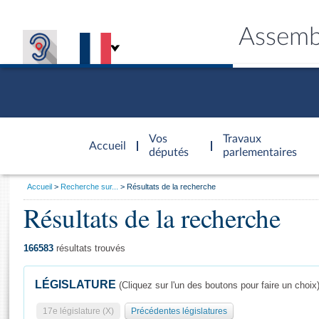
Assemb
Accèder à
la page
Vos
Travaux
Accueil
d'accueil
députés
parlementaires
Vous
Accueil
Recherche sur...
Résultats de la recherche
êtes
Résultats de la recherche
Général
ici
CONNEX
TRAVA
CONNA
DÉC
:
166583
résultats trouvés
LÉGISLATURE
(Cliquez sur l'un des boutons pour faire un choix
17e législature (X)
Précédentes législatures