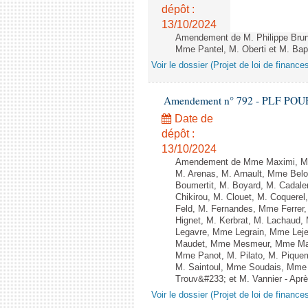
dépôt :
13/10/2024
Amendement de M. Philippe Bru
Mme Pantel, M. Oberti et M. Bapti
Voir le dossier (Projet de loi de financ
Amendement n° 792 - PLF POUR 20
Date de
dépôt :
13/10/2024
Amendement de Mme Maximi, Mm
M. Arenas, M. Arnault, Mme Belo
Boumertit, M. Boyard, M. Cadal
Chikirou, M. Clouet, M. Coquer
Feld, M. Fernandes, Mme Ferrer
Hignet, M. Kerbrat, M. Lachaud,
Legavre, Mme Legrain, Mme Lej
Maudet, Mme Mesmeur, Mme Man
Mme Panot, M. Pilato, M. Pique
M. Saintoul, Mme Soudais, Mme 
Trouv&#233; et M. Vannier - Après
Voir le dossier (Projet de loi de financ