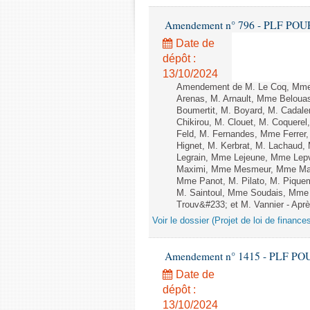
Amendement n° 796 - PLF POUR 20
Date de
dépôt :
13/10/2024
Amendement de M. Le Coq, Mme 
Arenas, M. Arnault, Mme Belouas
Boumertit, M. Boyard, M. Cadal
Chikirou, M. Clouet, M. Coquer
Feld, M. Fernandes, Mme Ferrer
Hignet, M. Kerbrat, M. Lachaud,
Legrain, Mme Lejeune, Mme Lep
Maximi, Mme Mesmeur, Mme Man
Mme Panot, M. Pilato, M. Pique
M. Saintoul, Mme Soudais, Mme 
Trouv&#233; et M. Vannier - Après
Voir le dossier (Projet de loi de financ
Amendement n° 1415 - PLF POUR 2
Date de
dépôt :
13/10/2024