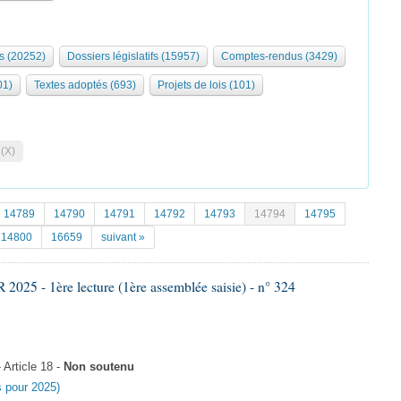
s (20252)
Dossiers législatifs (15957)
Comptes-rendus (3429)
01)
Textes adoptés (693)
Projets de lois (101)
 (X)
14789
14790
14791
14792
14793
14794
14795
14800
16659
suivant »
25 - 1ère lecture (1ère assemblée saisie) - n° 324
Article 18 -
Non soutenu
es pour 2025)