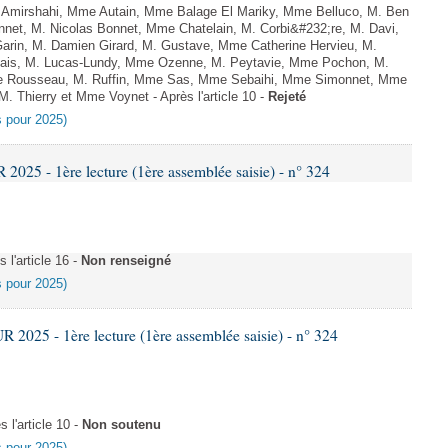
Amirshahi, Mme Autain, Mme Balage El Mariky, Mme Belluco, M. Ben
nnet, M. Nicolas Bonnet, Mme Chatelain, M. Corbi&#232;re, M. Davi,
arin, M. Damien Girard, M. Gustave, Mme Catherine Hervieu, M.
hais, M. Lucas-Lundy, Mme Ozenne, M. Peytavie, Mme Pochon, M.
e Rousseau, M. Ruffin, Mme Sas, Mme Sebaihi, Mme Simonnet, Mme
 M. Thierry et Mme Voynet - Après l'article 10 -
Rejeté
es pour 2025)
25 - 1ère lecture (1ère assemblée saisie) - n° 324
l'article 16 -
Non renseigné
es pour 2025)
025 - 1ère lecture (1ère assemblée saisie) - n° 324
l'article 10 -
Non soutenu