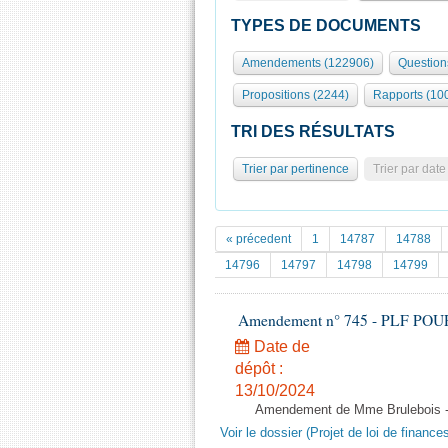
TYPES DE DOCUMENTS
Amendements (122906)
Question
Propositions (2244)
Rapports (10
TRI DES RÉSULTATS
Trier par pertinence
Trier par date
« précedent
1
14787
14788
14796
14797
14798
14799
Amendement n° 745 - PLF POUR 20
Date de
dépôt :
13/10/2024
Amendement de Mme Brulebois - 
Voir le dossier (Projet de loi de financ