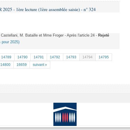
25 - 1ère lecture (1ère assemblée saisie) - n° 324
stellani, M. Bataille et Mme Froger - Après l'article 24 -
Rejeté
es pour 2025)
14789
14790
14791
14792
14793
14794
14795
14800
16659
suivant »