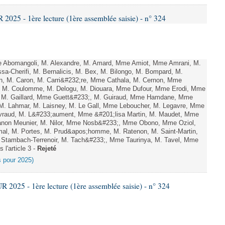
25 - 1ère lecture (1ère assemblée saisie) - n° 324
Abomangoli, M. Alexandre, M. Amard, Mme Amiot, Mme Amrani, M.
sa-Cherifi, M. Bernalicis, M. Bex, M. Bilongo, M. Bompard, M.
en, M. Caron, M. Carri&#232;re, Mme Cathala, M. Cernon, Mme
el, M. Coulomme, M. Delogu, M. Diouara, Mme Dufour, Mme Erodi, Mme
, M. Gaillard, Mme Guett&#233;, M. Guiraud, Mme Hamdane, Mme
 M. Lahmar, M. Laisney, M. Le Gall, Mme Leboucher, M. Legavre, Mme
vraud, M. L&#233;aument, Mme &#201;lisa Martin, M. Maudet, Mme
on Meunier, M. Nilor, Mme Nosb&#233;, Mme Obono, Mme Oziol,
mal, M. Portes, M. Prud&apos;homme, M. Ratenon, M. Saint-Martin,
Stambach-Terrenoir, M. Tach&#233;, Mme Taurinya, M. Tavel, Mme
 l'article 3 -
Rejeté
es pour 2025)
025 - 1ère lecture (1ère assemblée saisie) - n° 324