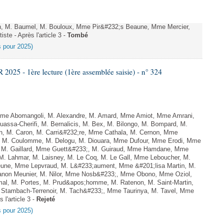
n, M. Baumel, M. Bouloux, Mme Pir&#232;s Beaune, Mme Mercier,
ste - Après l'article 3 -
Tombé
es pour 2025)
25 - 1ère lecture (1ère assemblée saisie) - n° 324
e Abomangoli, M. Alexandre, M. Amard, Mme Amiot, Mme Amrani,
uassa-Cherifi, M. Bernalicis, M. Bex, M. Bilongo, M. Bompard, M.
en, M. Caron, M. Carri&#232;re, Mme Cathala, M. Cernon, Mme
el, M. Coulomme, M. Delogu, M. Diouara, Mme Dufour, Mme Erodi, Mme
, M. Gaillard, Mme Guett&#233;, M. Guiraud, Mme Hamdane, Mme
 M. Lahmar, M. Laisney, M. Le Coq, M. Le Gall, Mme Leboucher, M.
eune, Mme Lepvraud, M. L&#233;aument, Mme &#201;lisa Martin, M.
on Meunier, M. Nilor, Mme Nosb&#233;, Mme Obono, Mme Oziol,
mal, M. Portes, M. Prud&apos;homme, M. Ratenon, M. Saint-Martin,
Stambach-Terrenoir, M. Tach&#233;, Mme Taurinya, M. Tavel, Mme
 l'article 3 -
Rejeté
es pour 2025)