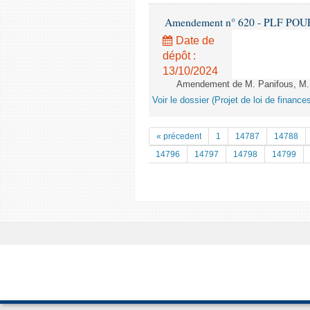
Amendement n° 620 - PLF POUR 20
Date de
dépôt :
13/10/2024
Amendement de M. Panifous, M. Ca
Voir le dossier (Projet de loi de financ
« précedent
1
14787
14788
14796
14797
14798
14799